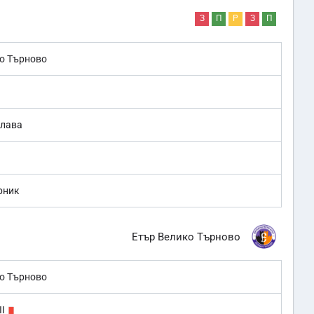
З
П
Р
З
П
о Търново
Слава
рник
Етър Велико Търново
о Търново
II