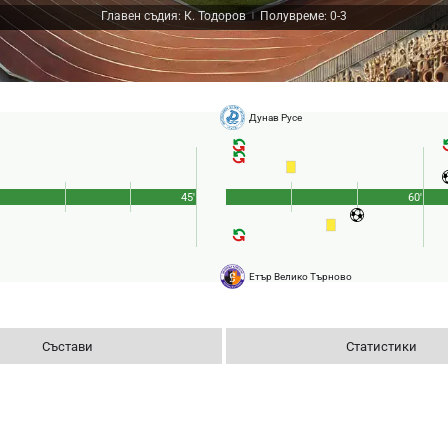
Главен съдия: К. Тодоров
Полувреме: 0-3
|
Дунав Русе
45'
60'
Етър Велико Търново
Състави
Статистики