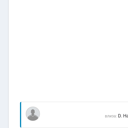
D. H
влиза: