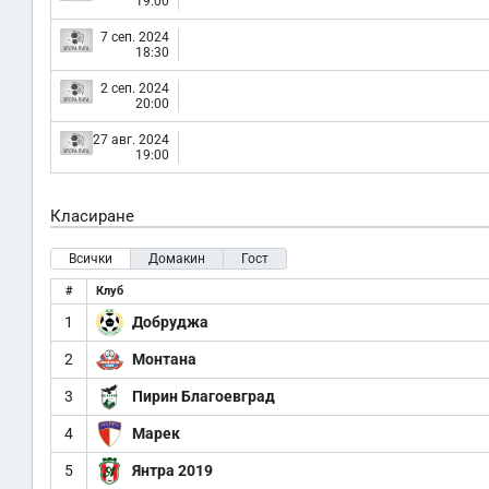
19:00
7 сеп. 2024
18:30
2 сеп. 2024
20:00
27 авг. 2024
19:00
Класиране
Всички
Домакин
Гост
#
Клуб
1
Добруджа
2
Монтана
3
Пирин Благоевград
4
Марек
5
Янтра 2019