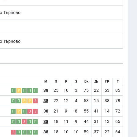
о Търново
о Търново
М
П
Р
З
Вк
Дг
ГР
Т
38
25
10
3
75
22
53
85
П
Р
П
П
П
38
22
12
4
53
15
38
78
П
П
Р
Р
З
38
21
9
8
55
41
14
72
П
Р
П
З
З
38
18
11
9
44
31
13
65
П
П
З
П
П
38
18
10
10
59
37
22
64
З
П
П
П
П