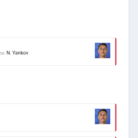
N. Yankov
за: