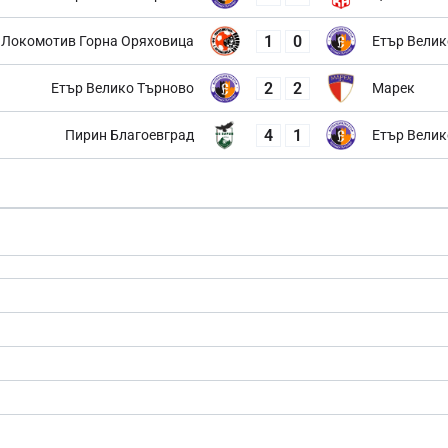
1
0
Локомотив Горна Оряховица
Етър Велик
2
2
Етър Велико Търново
Марек
4
1
Пирин Благоевград
Етър Велик