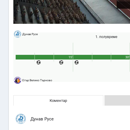
Дунав Русе
1. полувреме
15'
30'
Етър Велико Търново
Коментар
Дунав Русе