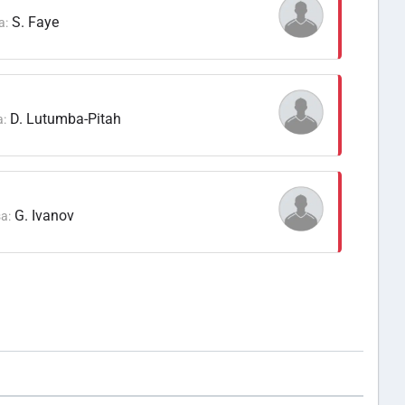
S. Faye
а:
D. Lutumba-Pitah
:
G. Ivanov
а: