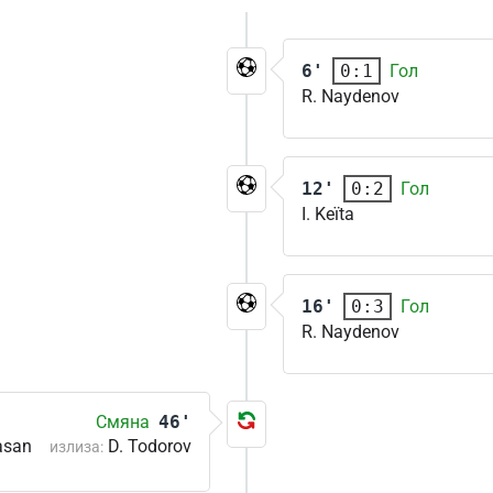
6'
Гол
0:1
R. Naydenov
12'
Гол
0:2
I. Keïta
16'
Гол
0:3
R. Naydenov
Смяна
46'
asan
D. Todorov
излиза: