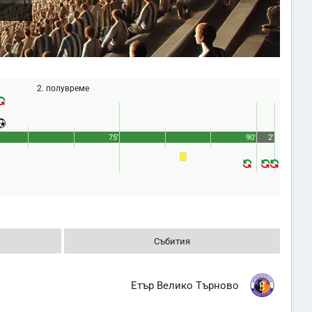
2. полувреме
75'
90'
2'
Събития
Етър Велико Търново