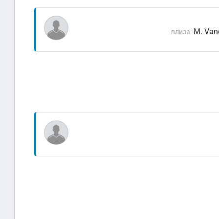
M. Van
влиза: