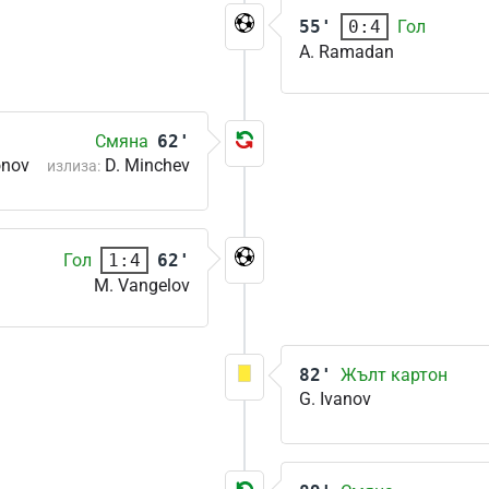
55'
Гол
0:4
A. Ramadan
Смяна
62'
onov
D. Minchev
излиза:
Гол
62'
1:4
M. Vangelov
82'
Жълт картон
G. Ivanov