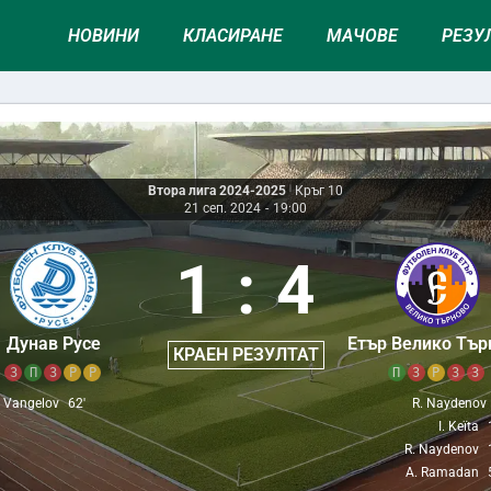
НОВИНИ
КЛАСИРАНЕ
МАЧОВЕ
РЕЗУ
Втора лига 2024-2025
|
Кръг 10
21 сеп. 2024
-
19:00
1
:
4
Дунав Русе
Етър Велико Тър
КРАЕН РЕЗУЛТАТ
З
П
З
Р
Р
П
З
Р
З
З
 Vangelov
62'
R. Naydenov
I. Keïta
R. Naydenov
A. Ramadan