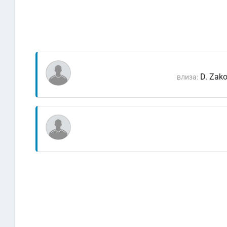
D. Zak
влиза: