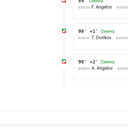
89'
Смяна
F. Angelov
влиза:
излиз
90' +1'
Смяна
T. Donkov
влиза:
излиза
90' +2'
Смяна
A. Angelov
влиза:
излиз