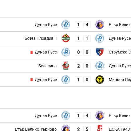
1
4
Дунав Русе
Етър Велик
1
1
Ботев Пловдив II
Дунав Русе
0
0
Дунав Русе
Струмска 
2
0
Беласица
Дунав Русе
1
0
Дунав Русе
Миньор Пе
1
4
Дунав Русе
Етър Велик
2
5
Етър Велико Търново
ЦСКА 1948 