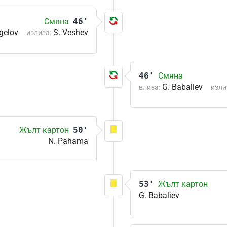
Смяна
46'
gelov
S. Veshev
излиза:
46'
Смяна
G. Babaliev
влиза:
изли
Жълт картон
50'
N. Pahama
53'
Жълт картон
G. Babaliev