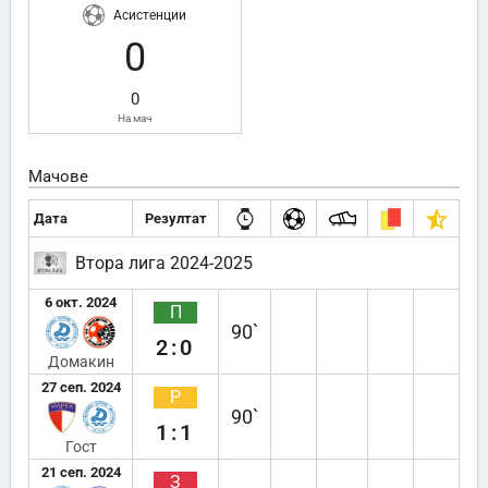
Асистенции
0
0
На мач
Мачове
Дата
Резултат
Втора лига 2024-2025
6 окт. 2024
П
90`
2:0
Домакин
27 сеп. 2024
Р
90`
1:1
Гост
21 сеп. 2024
З