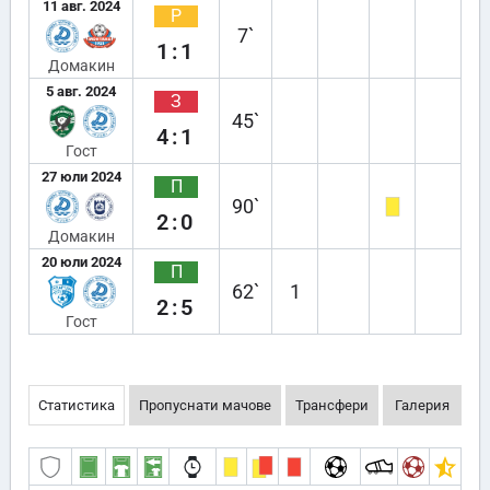
11 авг. 2024
Р
7`
1:1
Домакин
5 авг. 2024
З
45`
4:1
Гост
27 юли 2024
П
90`
2:0
Домакин
20 юли 2024
П
62`
1
2:5
Гост
Статистика
Пропуснати мачове
Трансфери
Галерия