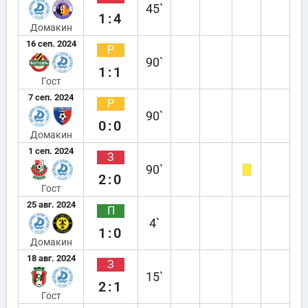
45`
1:4
Домакин
16 сеп. 2024
Р
90`
1:1
Гост
7 сеп. 2024
Р
90`
0:0
Домакин
1 сеп. 2024
З
90`
2:0
Гост
25 авг. 2024
П
4`
1:0
Домакин
18 авг. 2024
З
15`
2:1
Гост