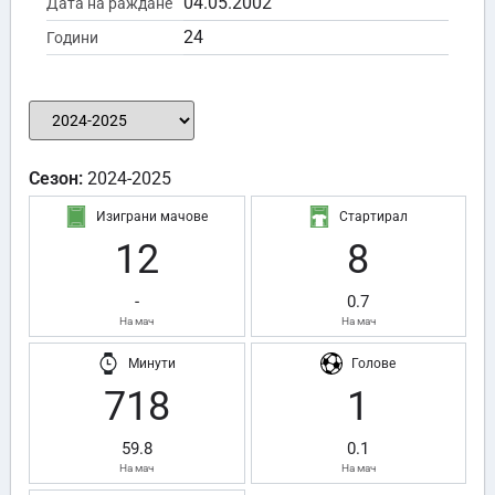
04.05.2002
Дата на раждане
24
Години
Сезон:
2024-2025
Изиграни мачове
Стартирал
12
8
-
0.7
На мач
На мач
Минути
Голове
718
1
59.8
0.1
На мач
На мач