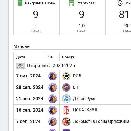
Изиграни мачове
Стартирал
Ми
9
9
81
-
1.0
90.
На мач
На мач
На ма
Мачове
Дата
За
Срещу
Втора лига 2024-2025
7 окт. 2024
DOB
28 сеп. 2024
LIT
21 сеп. 2024
Дунав Русе
16 сеп. 2024
ЦСКА 1948 II
7 сеп. 2024
Локомотив Горна Оряховица