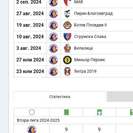
2 сеп. 2024
MAR
27 авг. 2024
Пирин Благоевград
19 авг. 2024
Ботев Пловдив II
10 авг. 2024
Струмска Слава
3 авг. 2024
Беласица
27 юли 2024
Миньор Перник
23 юли 2024
Янтра 2019
Статистика
Втора лига 2024-2025
9
9