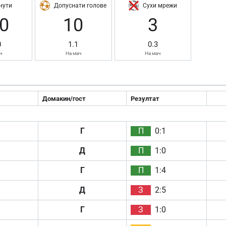
нути
Допуснати голове
Сухи мрежи
0
10
3
0
1.1
0.3
ч
На мач
На мач
Домакин/гост
Резултат
Г
П
0:1
Д
П
1:0
Г
П
1:4
Д
З
2:5
Г
З
1:0