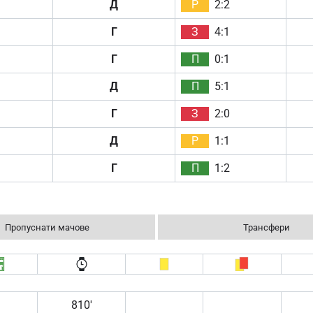
Д
Р
2:2
Г
З
4:1
Г
П
0:1
Д
П
5:1
Г
З
2:0
Д
Р
1:1
Г
П
1:2
Пропуснати мачове
Трансфери
810′