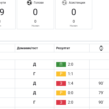
нути
Голове
Асистенции
9
0
0
8
0
0
ч
На мач
На мач
Домакин/гост
Резултат
Д
П
2:0
Г
Р
1:1
Д
З
1:4
90`
Д
Р
0:0
79`
Г
З
2:0
90`