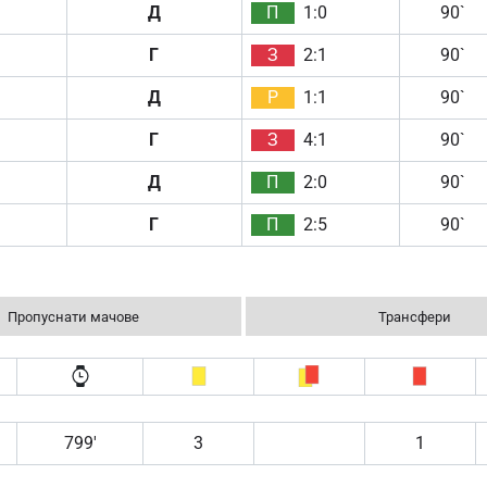
Д
П
1:0
90`
Г
З
2:1
90`
Д
Р
1:1
90`
Г
З
4:1
90`
Д
П
2:0
90`
Г
П
2:5
90`
Пропуснати мачове
Трансфери
799′
3
1