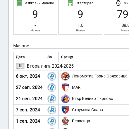
Изиграни мачове
Стартирал
Ми
9
9
79
-
1.0
88.
На мач
На мач
На ма
Мачове
Дата
За
Срещу
Втора лига 2024-2025
6 окт. 2024
Локомотив Горна Оряховица
27 сеп. 2024
MAR
21 сеп. 2024
Етър Велико Търново
7 сеп. 2024
Струмска Слава
1 сеп. 2024
Беласица