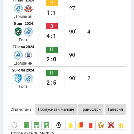
11 авг. 2024
Р
27`
1:1
Домакин
5 авг. 2024
З
90`
4
4:1
Гост
27 юли 2024
П
90`
2:0
Домакин
20 юли 2024
П
90`
2
2:5
Гост
Статистика
Пропуснати мачове
Трансфери
Галерия
Втора лига 2024-2025