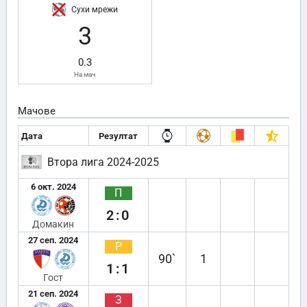
Сухи мрежи
3
0.3
На мач
Мачове
Дата
Резултат
Втора лига 2024-2025
6 окт. 2024
П
2:0
Домакин
27 сеп. 2024
Р
90`
1
1:1
Гост
21 сеп. 2024
З