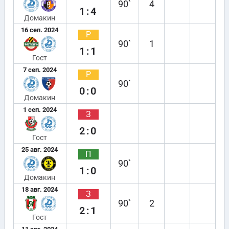
90`
4
1:4
Домакин
16 сеп. 2024
Р
90`
1
1:1
Гост
7 сеп. 2024
Р
90`
0:0
Домакин
1 сеп. 2024
З
2:0
Гост
25 авг. 2024
П
90`
1:0
Домакин
18 авг. 2024
З
90`
2
2:1
Гост