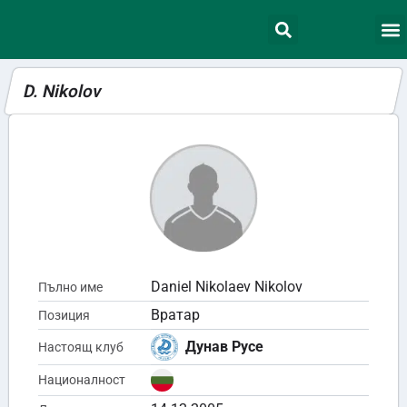
D. Nikolov
Daniel Nikolaev Nikolov
Пълно име
Вратар
Позиция
Дунав Русе
Настоящ клуб
Националност