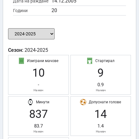
14.12.2005
Дата на раждане
20
Години
Сезон:
2024-2025
Изиграни мачове
Стартирал
10
9
-
0.9
На мач
На мач
Минути
Допуснати голове
837
14
83.7
1.4
На мач
На мач