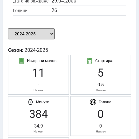
29.04.2000
Дата на раждане
26
Години
Сезон:
2024-2025
Изиграни мачове
Стартирал
11
5
-
0.5
На мач
На мач
Минути
Голове
384
0
34.9
0
На мач
На мач