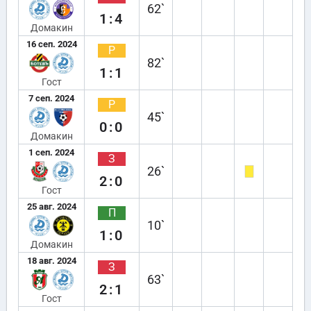
62`
1:4
Домакин
16 сеп. 2024
Р
82`
1:1
Гост
7 сеп. 2024
Р
45`
0:0
Домакин
1 сеп. 2024
З
26`
2:0
Гост
25 авг. 2024
П
10`
1:0
Домакин
18 авг. 2024
З
63`
2:1
Гост