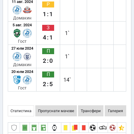
11 авг. 2024
Р
1:1
Домакин
5 авг. 2024
З
1`
4:1
Гост
27 юли 2024
П
1`
2:0
Домакин
20 юли 2024
П
14`
2:5
Гост
Статистика
Пропуснати мачове
Трансфери
Галерия