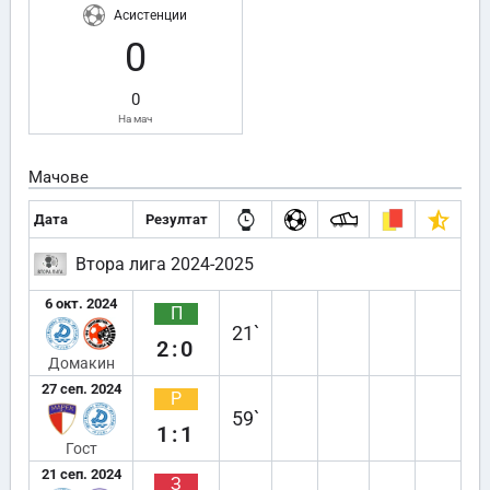
Асистенции
0
0
На мач
Мачове
Дата
Резултат
Втора лига 2024-2025
6 окт. 2024
П
21`
2:0
Домакин
27 сеп. 2024
Р
59`
1:1
Гост
21 сеп. 2024
З