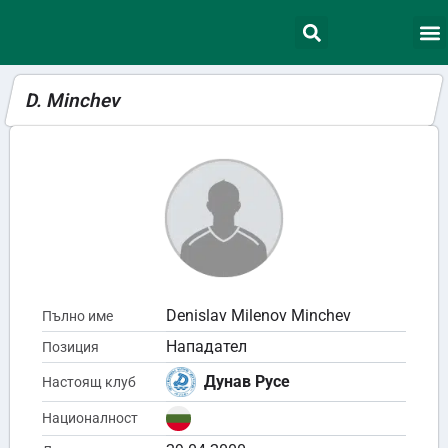
D. Minchev
Denislav Milenov Minchev
Пълно име
Нападател
Позиция
Дунав Русе
Настоящ клуб
Националност