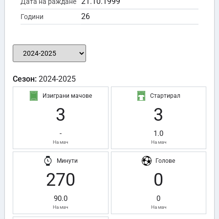
21.10.1999
Дата на раждане
26
Години
Сезон:
2024-2025
Изиграни мачове
Стартирал
3
3
-
1.0
На мач
На мач
Минути
Голове
270
0
90.0
0
На мач
На мач