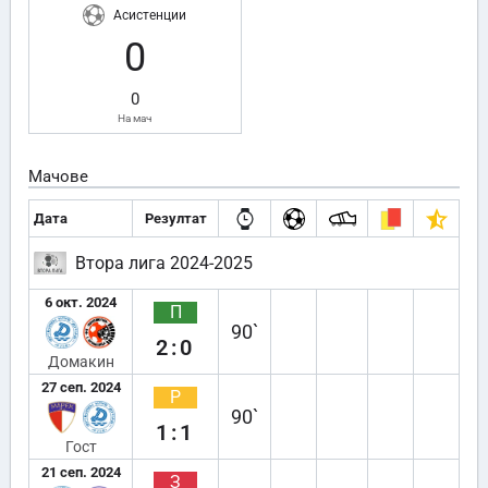
Асистенции
0
0
На мач
Мачове
Дата
Резултат
Втора лига 2024-2025
6 окт. 2024
П
90`
2:0
Домакин
27 сеп. 2024
Р
90`
1:1
Гост
21 сеп. 2024
З