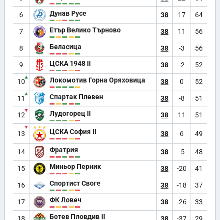
Дунав Русе
6
38
17
64
Етър Велико Търново
7
38
11
56
Беласица
8
38
-3
56
ЦСКА 1948 II
9
38
-2
52
▲
Локомотив Горна Оряховица
10
38
0
52
▲
Спартак Плевен
11
38
-8
51
▼
Лудогорец II
12
38
11
51
▼
ЦСКА София II
13
38
6
49
Фратрия
14
38
-5
48
Миньор Перник
15
38
-20
41
Спортист Своге
16
38
-18
37
ФК Ловеч
17
38
-26
33
Ботев Пловдив II
18
38
-37
29