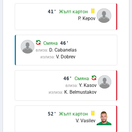
41'
Жълт картон
P. Kepov
Смяна
46'
D. Cabanelas
влиза:
V. Dobrev
излиза:
46'
Смяна
Y. Kasov
влиза:
K. Belmustakov
излиза:
52'
Жълт картон
V. Vasilev