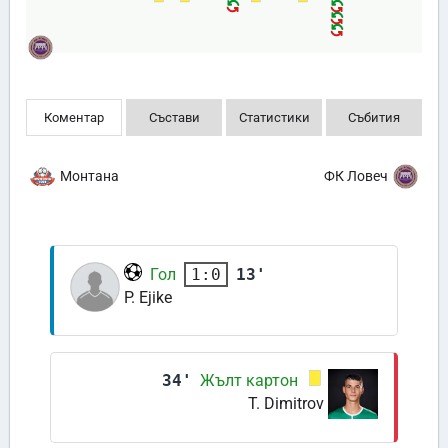
Коментар
Състави
Статистики
Събития
Монтана
ФК Ловеч
Гол
13'
1:0
P. Ejike
34'
Жълт картон
T. Dimitrov