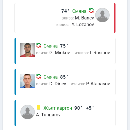
74'
Смяна
M. Banev
влиза:
Y. Lozanov
излиза:
Смяна
75'
G. Minkov
I. Rusinov
влиза:
излиза:
Смяна
85'
D. Dinev
P. Atanasov
влиза:
излиза:
Жълт картон
90' +5'
A. Tungarov