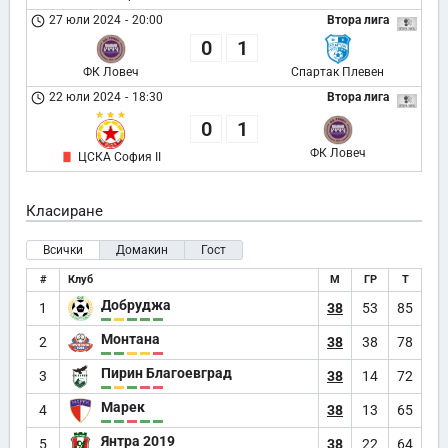
27 юли 2024
-
20:00
Втора лига
0
1
ФК Ловеч
Спартак Плевен
22 юли 2024
-
18:30
Втора лига
0
1
ФК Ловеч
ЦСКА София II
Класиране
Всички
Домакин
Гост
#
Клуб
М
ГР
Т
Добруджа
1
38
53
85
Монтана
2
38
38
78
Пирин Благоевград
3
38
14
72
Марек
4
38
13
65
Янтра 2019
5
38
22
64