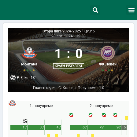
Втора лига 2024-2025
|
Кръг 5
20 авг. 2024
-
19:30
1
:
0
Монтана
ФК Ловеч
КРАЕН РЕЗУЛТАТ
P. Ejike
13'
Главен съдия: С. Колев
Полувреме: 1-0
|
1. полувреме
2. полувреме
15'
30'
45'
60'
75'
90'
5'