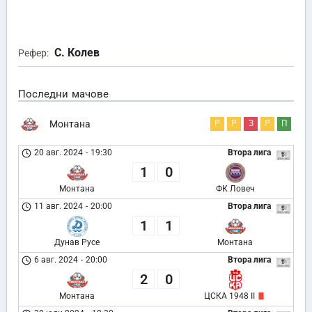
С. Колев
Рефер:
Последни мачове
Монтана
Р
Р
З
Р
П
20 авг. 2024
-
19:30
Втора лига
1
0
Монтана
ФК Ловеч
11 авг. 2024
-
20:00
Втора лига
1
1
Дунав Русе
Монтана
6 авг. 2024
-
20:00
Втора лига
2
0
Монтана
ЦСКА 1948 II