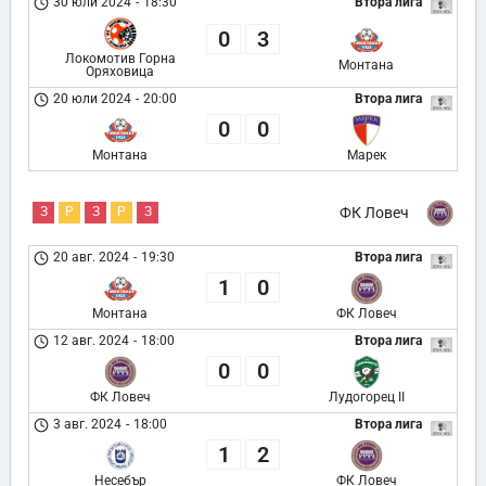
30 юли 2024
-
18:30
Втора лига
0
3
Локомотив Горна
Монтана
Оряховица
20 юли 2024
-
20:00
Втора лига
0
0
Монтана
Марек
З
Р
З
Р
З
ФК Ловеч
20 авг. 2024
-
19:30
Втора лига
1
0
Монтана
ФК Ловеч
12 авг. 2024
-
18:00
Втора лига
0
0
ФК Ловеч
Лудогорец II
3 авг. 2024
-
18:00
Втора лига
1
2
Несебър
ФК Ловеч