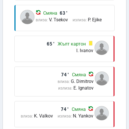
Смяна
63'
V. Tsekov
P. Ejike
влиза:
излиза:
65'
Жълт картон
I. Ivanov
74'
Смяна
G. Dimitrov
влиза:
E. Ignatov
излиза:
74'
Смяна
K. Valkov
N. Yankov
влиза:
излиза: