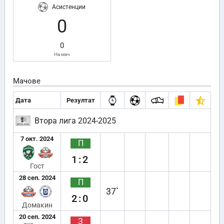
Асистенции
0
0
На мач
Мачове
Дата
Резултат
Втора лига 2024-2025
7 окт. 2024
П
1:2
Гост
28 сеп. 2024
П
37`
2:0
Домакин
20 сеп. 2024
З