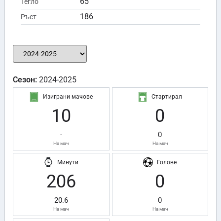
65
Тегло
186
Ръст
Сезон:
2024-2025
Изиграни мачове
Стартирал
10
0
-
0
На мач
На мач
Минути
Голове
206
0
20.6
0
На мач
На мач