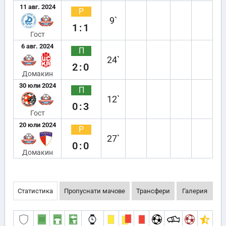
11 авг. 2024
Р
9`
1:1
Гост
6 авг. 2024
П
24`
2:0
Домакин
30 юли 2024
П
12`
0:3
Гост
20 юли 2024
Р
27`
0:0
Домакин
Статистика
Пропуснати мачове
Трансфери
Галерия