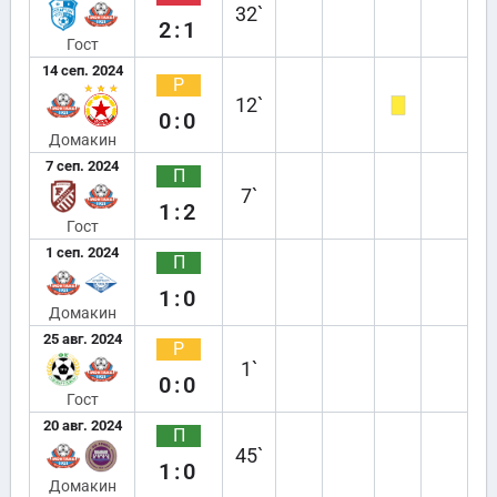
32`
2:1
Гост
14 сеп. 2024
Р
12`
0:0
Домакин
7 сеп. 2024
П
7`
1:2
Гост
1 сеп. 2024
П
1:0
Домакин
25 авг. 2024
Р
1`
0:0
Гост
20 авг. 2024
П
45`
1:0
Домакин