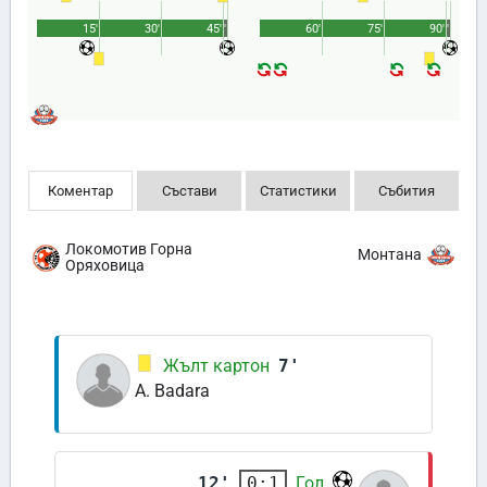
15'
30'
45'
1'
60'
75'
90'
1'
Коментар
Състави
Статистики
Събития
Локомотив Горна
Монтана
Оряховица
Жълт картон
7'
A. Badara
12'
Гол
0:1