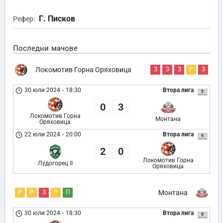
Г. Писков
Рефер:
Последни мачове
Локомотив Горна Оряховица
З
З
З
Р
З
30 юли 2024
-
18:30
Втора лига
0
3
Локомотив Горна
Монтана
Оряховица
22 юли 2024
-
20:00
Втора лига
2
0
Локомотив Горна
Лудогорец II
Оряховица
Р
Р
З
Р
П
Монтана
30 юли 2024
-
18:30
Втора лига