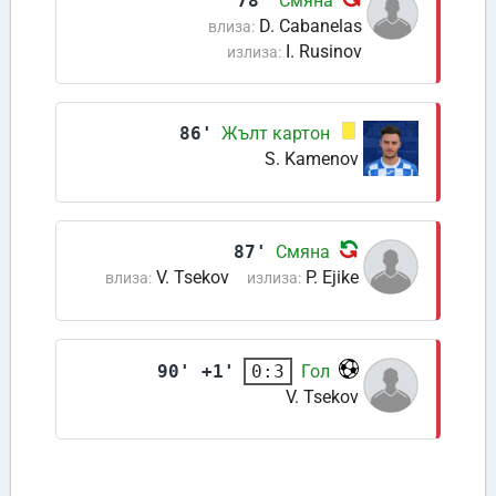
78'
Смяна
D. Cabanelas
влиза:
I. Rusinov
излиза:
86'
Жълт картон
S. Kamenov
87'
Смяна
V. Tsekov
P. Ejike
влиза:
излиза:
90' +1'
Гол
0:3
V. Tsekov