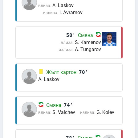
A. Laskov
влиза:
I. Avramov
излиза:
50'
Смяна
S. Kamenov
влиза:
A. Tungarov
излиза:
Жълт картон
70'
A. Laskov
Смяна
74'
S. Valchev
G. Kolev
влиза:
излиза: