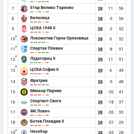
Етър Велико Търново
7
38
11
56
Беласица
8
38
-3
56
ЦСКА 1948 II
9
38
-2
52
▲
Локомотив Горна Оряховица
10
38
0
52
▲
Спартак Плевен
11
38
-8
51
▼
Лудогорец II
12
38
11
51
▼
ЦСКА София II
13
38
6
49
Фратрия
14
38
-5
48
Миньор Перник
15
38
-20
41
Спортист Своге
16
38
-18
37
ФК Ловеч
17
38
-26
33
Ботев Пловдив II
18
38
-37
29
▲
Несебър
19
38
-35
28