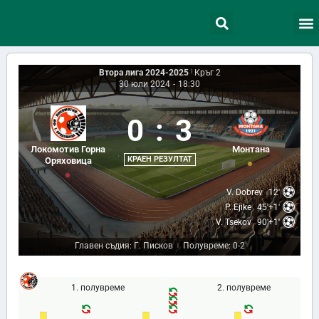
Втора лига 2024-2025
|
Кръг 2
30 юли 2024
-
18:30
0
:
3
Локомотив Горна
Монтана
КРАЕН РЕЗУЛТАТ
Оряховица
V. Dobrev
12'
P. Ejike
45'+1'
V. Tsekov
90'+1'
Главен съдия: Г. Писков
Полувреме: 0-2
|
1. полувреме
2. полувреме