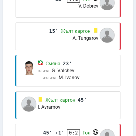
V. Dobrev
15'
Жълт картон
A. Tungarov
Смяна
23'
G. Valchev
влиза:
M. Ivanov
излиза:
Жълт картон
45'
I. Avramov
45' +1'
Гол
0:2