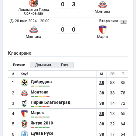
0
3
Локомотив Горна
Монтана
Оряховица
20 юли 2024
-
20:00
Втора лига
0
0
Монтана
Марек
Класиране
Всички
Домакин
Гост
#
Клуб
М
ГР
Т
Добруджа
1
38
53
85
Монтана
2
38
38
78
Пирин Благоевград
3
38
14
72
Марек
4
38
13
65
Янтра 2019
5
38
22
64
Дунав Русе
6
38
17
64