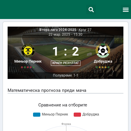
Втора лига 2024-2025
|
Кръг 27
22 мар. 2025
-
15:30
1
:
2
Миньор Перник
Добруджа
КРАЕН РЕЗУЛТАТ
Полувреме: 1-1
Математическа прогноза преди мача
Сравнение на отборите