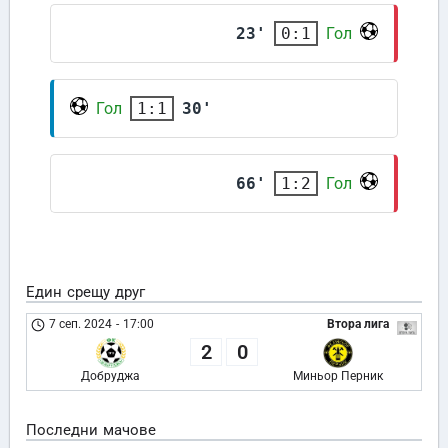
23'
Гол
0:1
Гол
30'
1:1
66'
Гол
1:2
Един срещу друг
7 сеп. 2024
-
17:00
Втора лига
2
0
Добруджа
Миньор Перник
Последни мачове