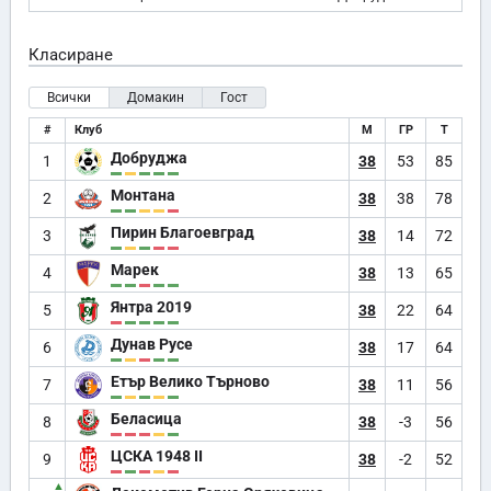
Класиране
Всички
Домакин
Гост
#
Клуб
М
ГР
Т
Добруджа
1
38
53
85
Монтана
2
38
38
78
Пирин Благоевград
3
38
14
72
Марек
4
38
13
65
Янтра 2019
5
38
22
64
Дунав Русе
6
38
17
64
Етър Велико Търново
7
38
11
56
Беласица
8
38
-3
56
ЦСКА 1948 II
9
38
-2
52
▲