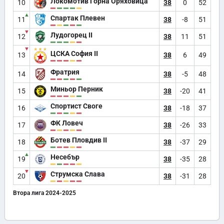
Локомотив Горна Оряховица
10
38
0
52
▲
Спартак Плевен
11
38
-8
51
▼
Лудогорец II
12
38
11
51
▼
ЦСКА София II
13
38
6
49
Фратрия
14
38
-5
48
Миньор Перник
15
38
-20
41
Спортист Своге
16
38
-18
37
ФК Ловеч
17
38
-26
33
Ботев Пловдив II
18
38
-37
29
▲
Несебър
19
38
-35
28
▼
Струмска Слава
20
38
-31
28
Втора лига 2024-2025