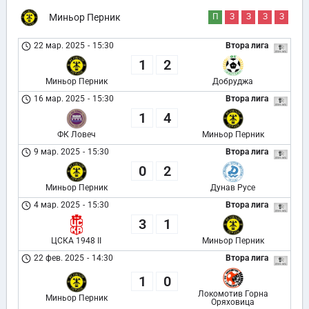
Миньор Перник
П
З
З
З
З
22 мар. 2025
-
15:30
Втора лига
1
2
Миньор Перник
Добруджа
16 мар. 2025
-
15:30
Втора лига
1
4
ФК Ловеч
Миньор Перник
9 мар. 2025
-
15:30
Втора лига
0
2
Миньор Перник
Дунав Русе
4 мар. 2025
-
15:30
Втора лига
3
1
ЦСКА 1948 II
Миньор Перник
22 фев. 2025
-
14:30
Втора лига
1
0
Локомотив Горна
Миньор Перник
Оряховица