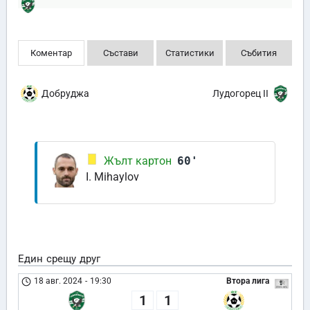
Коментар
Състави
Статистики
Събития
Добруджа
Лудогорец II
Жълт картон
60'
I. Mihaylov
Един срещу друг
18 авг. 2024
-
19:30
Втора лига
1
1