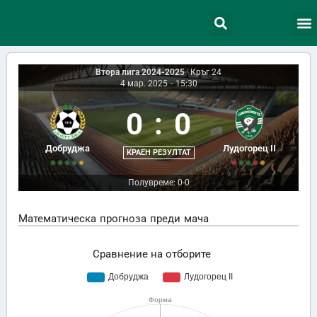
Втора лига 2024-2025
|
Кръг 24
4 мар. 2025
-
15:30
0
:
0
Добруджа
Лудогорец II
КРАЕН РЕЗУЛТАТ
Полувреме: 0-0
Математическа прогноза преди мача
Сравнение на отборите