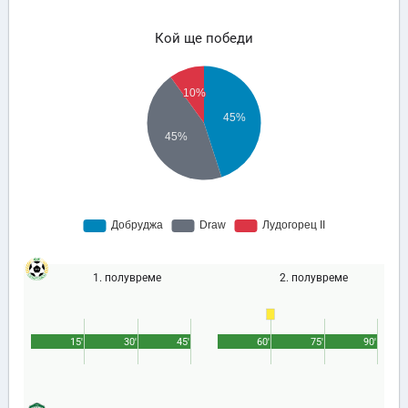
Кой ще победи
1. полувреме
2. полувреме
15'
30'
45'
60'
75'
90'