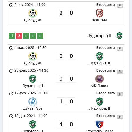
5 дек. 2024
-
14:00
Втора лига
2
0
Добруджа
Фратрия
П
З
П
П
П
Лудогорец II
4 мар. 2025
-
15:30
Втора лига
0
0
Добруджа
Лудогорец II
23 фев. 2025
-
14:30
Втора лига
0
0
Лудогорец II
ФК Ловеч
17 фев. 2025
-
15:00
Втора лига
1
0
Дунав Русе
Лудогорец II
13 дек. 2024
-
14:00
Втора лига
4
0
Лудогорец II
Струмска Слава