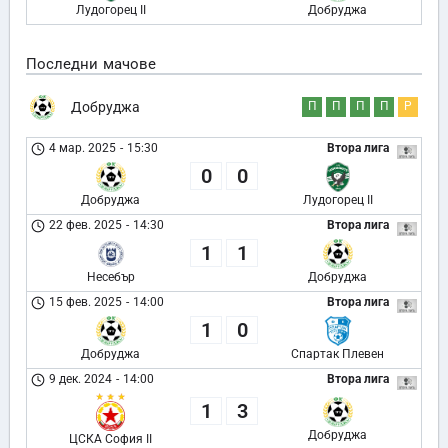
Лудогорец II
Добруджа
Последни мачове
Добруджа
П
П
П
П
Р
4 мар. 2025
-
15:30
Втора лига
0
0
Добруджа
Лудогорец II
22 фев. 2025
-
14:30
Втора лига
1
1
Несебър
Добруджа
15 фев. 2025
-
14:00
Втора лига
1
0
Добруджа
Спартак Плевен
9 дек. 2024
-
14:00
Втора лига
1
3
Добруджа
ЦСКА София II