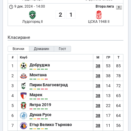
9 дек. 2024
-
14:00
Втора лига
2
1
Лудогорец II
ЦСКА 1948 II
Класиране
Всички
Домакин
Гост
#
Клуб
М
ГР
Т
Добруджа
1
38
53
85
Монтана
2
38
38
78
Пирин Благоевград
3
38
14
72
Марек
4
38
13
65
Янтра 2019
5
38
22
64
Дунав Русе
6
38
17
64
Етър Велико Търново
7
38
11
56