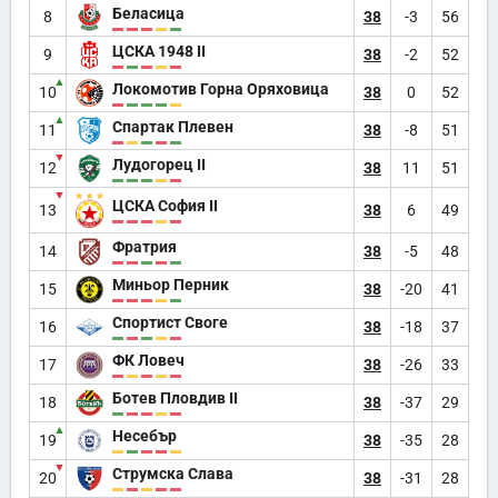
Беласица
8
38
-3
56
ЦСКА 1948 II
9
38
-2
52
▲
Локомотив Горна Оряховица
10
38
0
52
▲
Спартак Плевен
11
38
-8
51
▼
Лудогорец II
12
38
11
51
▼
ЦСКА София II
13
38
6
49
Фратрия
14
38
-5
48
Миньор Перник
15
38
-20
41
Спортист Своге
16
38
-18
37
ФК Ловеч
17
38
-26
33
Ботев Пловдив II
18
38
-37
29
▲
Несебър
19
38
-35
28
▼
Струмска Слава
20
38
-31
28