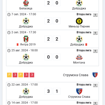
2
0
Беласица
Добруджа
7 сеп. 2024
-
17:00
Втора лига
2
0
Добруджа
Миньор Перник
2 сеп. 2024
-
17:30
Втора лига
2
2
Янтра 2019
Добруджа
25 авг. 2024
-
18:00
Втора лига
0
0
Добруджа
Монтана
Р
З
Р
З
З
Струмска Слава
22 сеп. 2024
-
17:00
Втора лига
3
1
Добруджа
Струмска Слава
14 сеп. 2024
-
17:00
Втора лига