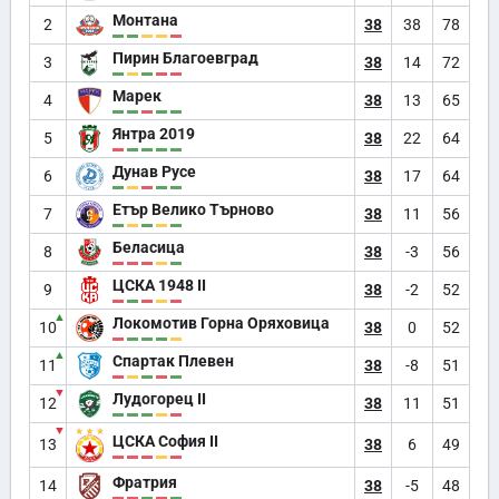
Монтана
2
38
38
78
Пирин Благоевград
3
38
14
72
Марек
4
38
13
65
Янтра 2019
5
38
22
64
Дунав Русе
6
38
17
64
Етър Велико Търново
7
38
11
56
Беласица
8
38
-3
56
ЦСКА 1948 II
9
38
-2
52
▲
Локомотив Горна Оряховица
10
38
0
52
▲
Спартак Плевен
11
38
-8
51
▼
Лудогорец II
12
38
11
51
▼
ЦСКА София II
13
38
6
49
Фратрия
14
38
-5
48