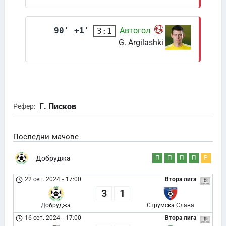
90' +1'
Автогол
3:1
G. Argilashki
Г. Писков
Рефер:
Последни мачове
Добруджа
П
П
П
П
Р
22 сеп. 2024
-
17:00
Втора лига
3
1
Добруджа
Струмска Слава
16 сеп. 2024
-
17:00
Втора лига