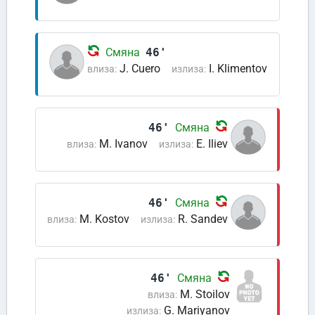
Смяна
46'
J. Cuero
I. Klimentov
влиза:
излиза:
46'
Смяна
M. Ivanov
E. Iliev
влиза:
излиза:
46'
Смяна
M. Kostov
R. Sandev
влиза:
излиза:
46'
Смяна
M. Stoilov
влиза:
G. Mariyanov
излиза: