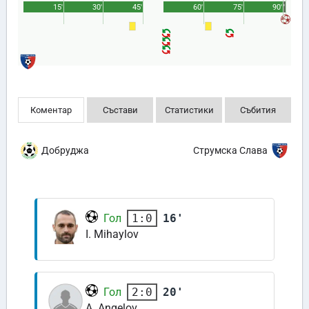
15'
30'
45'
60'
75'
90'
1'
Коментар
Състави
Статистики
Събития
Добруджа
Струмска Слава
Гол
16'
1:0
I. Mihaylov
Гол
20'
2:0
A. Angelov