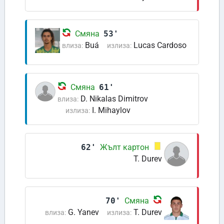
Смяна
53'
Buá
Lucas Cardoso
влиза:
излиза:
Смяна
61'
D. Nikalas Dimitrov
влиза:
I. Mihaylov
излиза:
62'
Жълт картон
T. Durev
70'
Смяна
G. Yanev
T. Durev
влиза:
излиза: