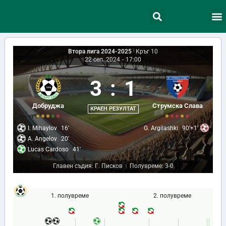
Втора лига 2024-2025
|
Кръг 10
22 сеп. 2024
-
17:00
3
:
1
Добруджа
Струмска Слава
КРАЕН РЕЗУЛТАТ
I. Mihaylov
16'
G. Argilashki
90'+1'
A. Angelov
20'
Lucas Cardoso
41'
Главен съдия: Г. Писков
Полувреме: 3-0
|
1. полувреме
2. полувреме