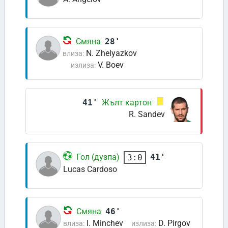
Смяна
28'
N. Zhelyazkov
влиза:
V. Boev
излиза:
41'
Жълт картон
R. Sandev
Гол (дузпа)
41'
3:0
Lucas Cardoso
Смяна
46'
I. Minchev
D. Pirgov
влиза:
излиза: