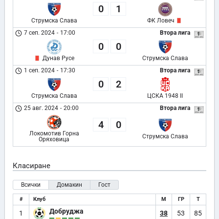
0
1
Струмска Слава
ФК Ловеч
7 сеп. 2024
-
17:00
Втора лига
0
0
Дунав Русе
Струмска Слава
1 сеп. 2024
-
17:30
Втора лига
0
2
Струмска Слава
ЦСКА 1948 II
25 авг. 2024
-
20:00
Втора лига
4
0
Локомотив Горна
Струмска Слава
Оряховица
Класиране
Всички
Домакин
Гост
#
Клуб
М
ГР
Т
Добруджа
1
38
53
85