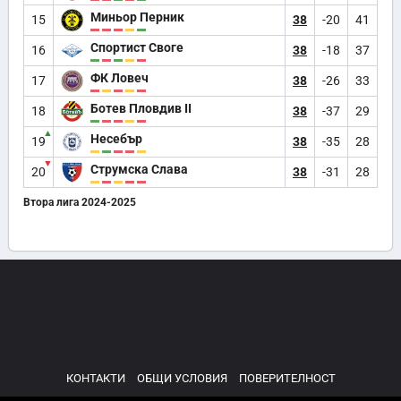
Миньор Перник
15
38
-20
41
Спортист Своге
16
38
-18
37
ФК Ловеч
17
38
-26
33
Ботев Пловдив II
18
38
-37
29
▲
Несебър
19
38
-35
28
▼
Струмска Слава
20
38
-31
28
Втора лига 2024-2025
КОНТАКТИ
ОБЩИ УСЛОВИЯ
ПОВЕРИТЕЛНОСТ