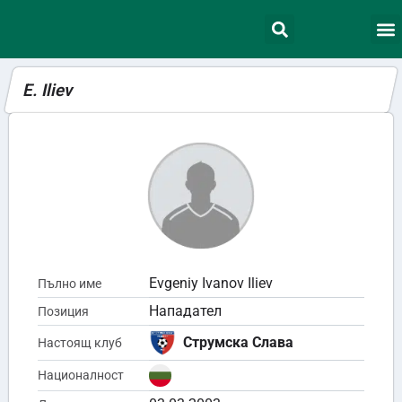
E. Iliev
Evgeniy Ivanov Iliev
Пълно име
Нападател
Позиция
Струмска Слава
Настоящ клуб
Националност