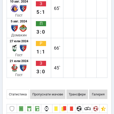
10 авг. 2024
З
65`
5:1
Гост
5 авг. 2024
П
3:0
Домакин
27 юли 2024
Р
66`
1:1
Гост
21 юли 2024
З
45`
3:0
Гост
Статистика
Пропуснати мачове
Трансфери
Галерия