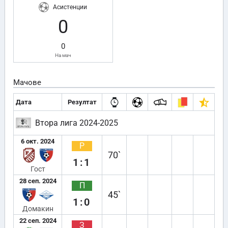
Асистенции
0
0
На мач
Мачове
Дата
Резултат
Втора лига 2024-2025
6 окт. 2024
Р
70`
1:1
Гост
28 сеп. 2024
П
45`
1:0
Домакин
22 сеп. 2024
З