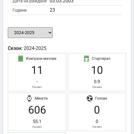
03.03.2003
Дата на раждане
23
Години
Сезон:
2024-2025
Изиграни мачове
Стартирал
11
10
-
0.9
На мач
На мач
Минути
Голове
606
0
55.1
0
На мач
На мач