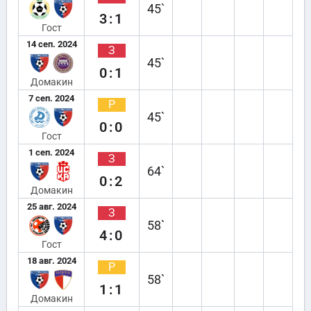
45`
3:1
Гост
14 сеп. 2024
З
45`
0:1
Домакин
7 сеп. 2024
Р
45`
0:0
Гост
1 сеп. 2024
З
64`
0:2
Домакин
25 авг. 2024
З
58`
4:0
Гост
18 авг. 2024
Р
58`
1:1
Домакин