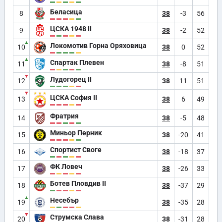
Беласица
8
38
-3
56
ЦСКА 1948 II
9
38
-2
52
▲
Локомотив Горна Оряховица
10
38
0
52
▲
Спартак Плевен
11
38
-8
51
▼
Лудогорец II
12
38
11
51
▼
ЦСКА София II
13
38
6
49
Фратрия
14
38
-5
48
Миньор Перник
15
38
-20
41
Спортист Своге
16
38
-18
37
ФК Ловеч
17
38
-26
33
Ботев Пловдив II
18
38
-37
29
▲
Несебър
19
38
-35
28
▼
Струмска Слава
20
38
-31
28