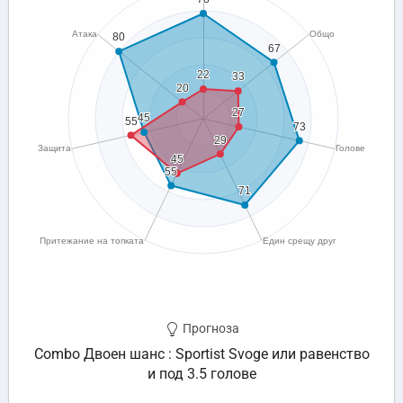
Прогноза
Combo Двоен шанс : Sportist Svoge или равенство
и под 3.5 голове