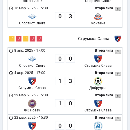
Янтра 2019
Спортист Своге
16 мар. 2025
-
15:30
Втора лига
0
3
Спортист Своге
Монтана
Р
З
Р
З
З
Струмска Слава
8 апр. 2025
-
17:00
Втора лига
0
0
Спортист Своге
Струмска Слава
4 апр. 2025
-
17:00
Втора лига
1
3
Струмска Слава
Добруджа
29 мар. 2025
-
15:30
Втора лига
1
0
ФК Ловеч
Струмска Слава
22 мар. 2025
-
15:30
Втора лига
0
0