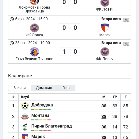
0
0
Локомотив Горна
ФК Ловеч
Оряховица
6 окт. 2024
-
16:00
Втора лига
0
0
ФК Ловеч
Марек
28 сеп. 2024
-
19:00
Втора лига
1
0
Етър Велико Търново
ФК Ловеч
Класиране
Всички
Домакин
Гост
#
Клуб
М
ГР
Т
Добруджа
1
38
53
85
Монтана
2
38
38
78
Пирин Благоевград
3
38
14
72
Марек
4
38
13
65