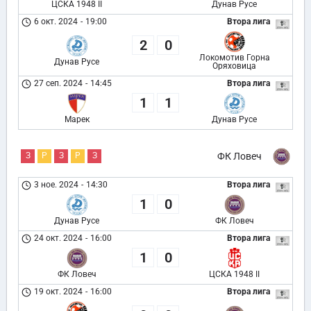
ЦСКА 1948 II
Дунав Русе
6 окт. 2024
-
19:00
Втора лига
2
0
Локомотив Горна
Дунав Русе
Оряховица
27 сеп. 2024
-
14:45
Втора лига
1
1
Марек
Дунав Русе
З
Р
З
Р
З
ФК Ловеч
3 ное. 2024
-
14:30
Втора лига
1
0
Дунав Русе
ФК Ловеч
24 окт. 2024
-
16:00
Втора лига
1
0
ФК Ловеч
ЦСКА 1948 II
19 окт. 2024
-
16:00
Втора лига