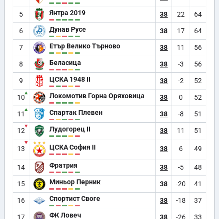
Янтра 2019
5
38
22
64
Дунав Русе
6
38
17
64
Етър Велико Търново
7
38
11
56
Беласица
8
38
-3
56
ЦСКА 1948 II
9
38
-2
52
▲
Локомотив Горна Оряховица
10
38
0
52
▲
Спартак Плевен
11
38
-8
51
▼
Лудогорец II
12
38
11
51
▼
ЦСКА София II
13
38
6
49
Фратрия
14
38
-5
48
Миньор Перник
15
38
-20
41
Спортист Своге
16
38
-18
37
ФК Ловеч
17
38
-26
33