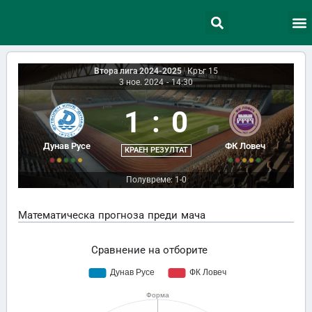
Втора лига 2024-2025
|
Кръг 15
3 ное. 2024
-
14:30
1
:
0
Дунав Русе
ФК Ловеч
КРАЕН РЕЗУЛТАТ
Полувреме: 1-0
Математическа прогноза преди мача
Сравнение на отборите