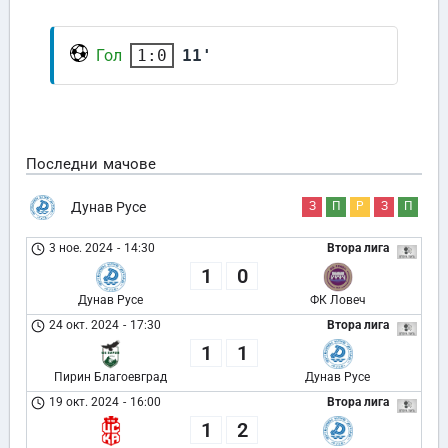
Гол
11'
1:0
Последни мачове
Дунав Русе
З
П
Р
З
П
3 ное. 2024
-
14:30
Втора лига
1
0
Дунав Русе
ФК Ловеч
24 окт. 2024
-
17:30
Втора лига
1
1
Пирин Благоевград
Дунав Русе
19 окт. 2024
-
16:00
Втора лига
1
2