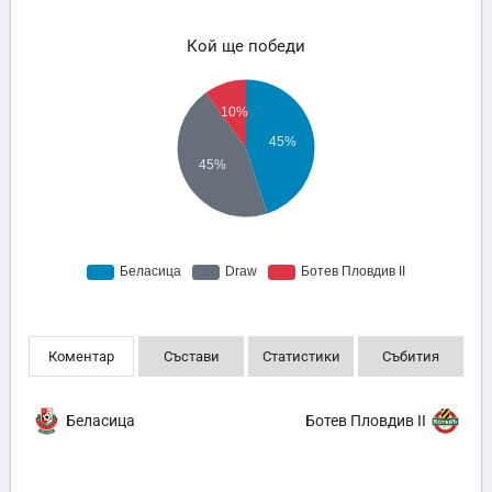
Кой ще победи
Коментар
Състави
Статистики
Събития
Беласица
Ботев Пловдив II