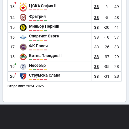
▼
ЦСКА София II
13
38
6
49
Фратрия
14
38
-5
48
Миньор Перник
15
38
-20
41
Спортист Своге
16
38
-18
37
ФК Ловеч
17
38
-26
33
Ботев Пловдив II
18
38
-37
29
▲
Несебър
19
38
-35
28
▼
Струмска Слава
20
38
-31
28
Втора лига 2024-2025