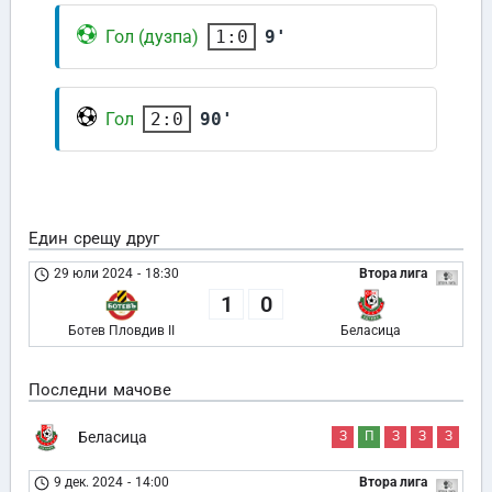
Гол (дузпа)
9'
1:0
Гол
90'
2:0
Един срещу друг
29 юли 2024
-
18:30
Втора лига
1
0
Ботев Пловдив II
Беласица
Последни мачове
Беласица
З
П
З
З
З
9 дек. 2024
-
14:00
Втора лига