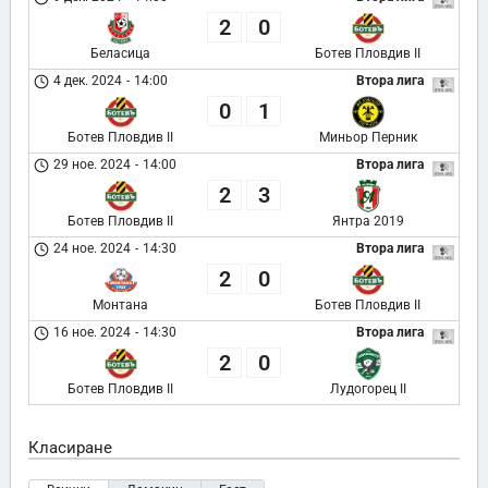
2
0
Беласица
Ботев Пловдив II
4 дек. 2024
-
14:00
Втора лига
0
1
Ботев Пловдив II
Миньор Перник
29 ное. 2024
-
14:00
Втора лига
2
3
Ботев Пловдив II
Янтра 2019
24 ное. 2024
-
14:30
Втора лига
2
0
Монтана
Ботев Пловдив II
16 ное. 2024
-
14:30
Втора лига
2
0
Ботев Пловдив II
Лудогорец II
Класиране