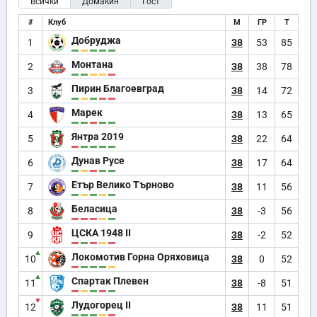
Всички
Домакин
Гост
#
Клуб
М
ГР
Т
Добруджа
1
38
53
85
Монтана
2
38
38
78
Пирин Благоевград
3
38
14
72
Марек
4
38
13
65
Янтра 2019
5
38
22
64
Дунав Русе
6
38
17
64
Етър Велико Търново
7
38
11
56
Беласица
8
38
-3
56
ЦСКА 1948 II
9
38
-2
52
▲
Локомотив Горна Оряховица
10
38
0
52
▲
Спартак Плевен
11
38
-8
51
▼
Лудогорец II
12
38
11
51