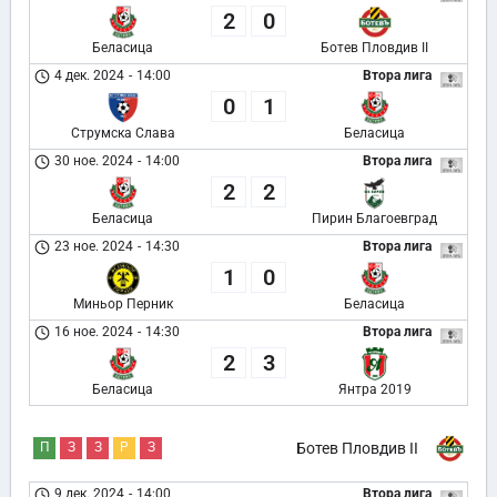
2
0
Беласица
Ботев Пловдив II
4 дек. 2024
-
14:00
Втора лига
0
1
Струмска Слава
Беласица
30 ное. 2024
-
14:00
Втора лига
2
2
Беласица
Пирин Благоевград
23 ное. 2024
-
14:30
Втора лига
1
0
Миньор Перник
Беласица
16 ное. 2024
-
14:30
Втора лига
2
3
Беласица
Янтра 2019
П
З
З
Р
З
Ботев Пловдив II
9 дек. 2024
-
14:00
Втора лига