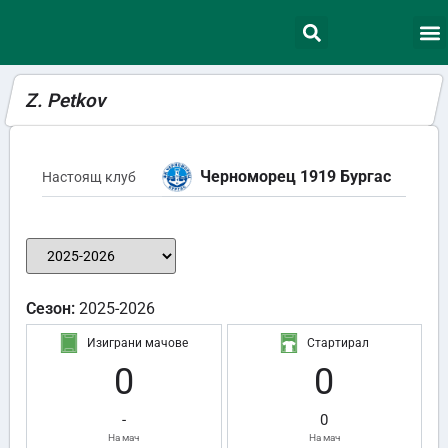
Z. Petkov
Черноморец 1919 Бургас
Настоящ клуб
Сезон:
2025-2026
Изиграни мачове
Стартирал
0
0
-
0
На мач
На мач