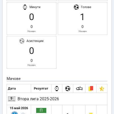
Минути
Голове
0
1
0
0
На мач
На мач
Асистенции
0
0
На мач
Мачове
Дата
Резултат
Втора лига 2025-2026
15 май 2026
П