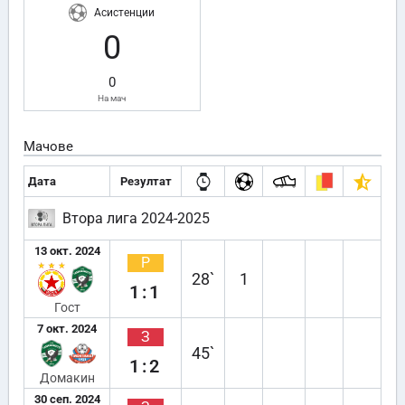
Асистенции
0
0
На мач
Мачове
Дата
Резултат
Втора лига 2024-2025
13 окт. 2024
Р
28`
1
1:1
Гост
7 окт. 2024
З
45`
1:2
Домакин
30 сеп. 2024