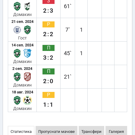
З
61`
2:3
Домакин
21 сеп. 2024
Р
7`
1
2:2
Гост
14 сеп. 2024
П
45`
1
3:2
Домакин
2 сеп. 2024
П
21`
2:0
Домакин
18 авг. 2024
Р
1:1
Домакин
Статистика
Пропуснати мачове
Трансфери
Галерия