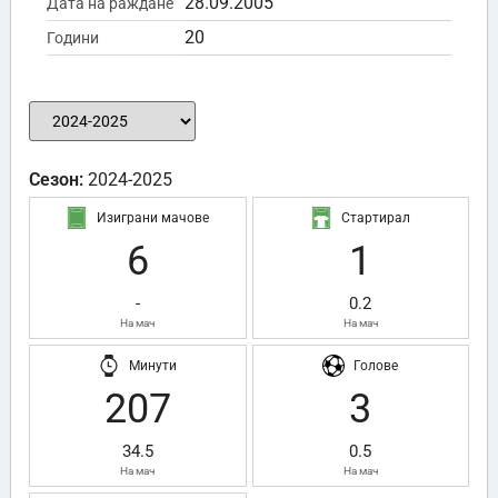
28.09.2005
Дата на раждане
20
Години
Сезон:
2024-2025
Изиграни мачове
Стартирал
6
1
-
0.2
На мач
На мач
Минути
Голове
207
3
34.5
0.5
На мач
На мач