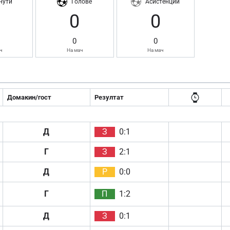
нути
Голове
Асистенции
0
0
0
0
ч
На мач
На мач
Домакин/гост
Резултат
Д
З
0:1
Г
З
2:1
Д
Р
0:0
Г
П
1:2
Д
З
0:1