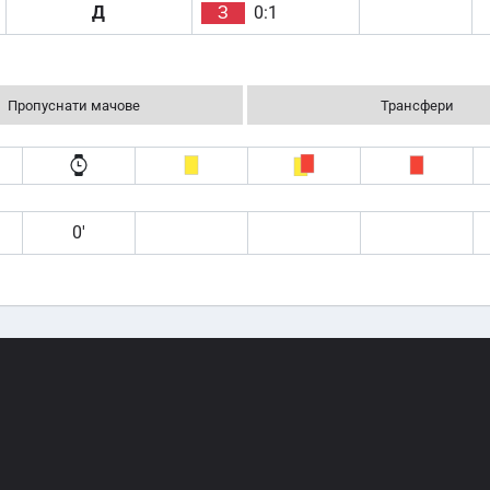
Д
З
0:1
Пропуснати мачове
Трансфери
0′