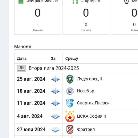
Изиграни мачове
Стартирал
Ми
0
0
0
-
0
0
На мач
На мач
На ма
Мачове
Дата
За
Срещу
Втора лига 2024-2025
25 авг. 2024
Лудогорец II
18 авг. 2024
Несебър
11 авг. 2024
Спартак Плевен
4 авг. 2024
ЦСКА София II
27 юли 2024
Фратрия