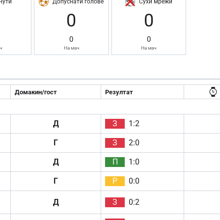
нути
Допуснати голове
Сухи мрежи
0
0
0
0
ч
На мач
На мач
Домакин/гост
Резултат
Д
З
1:2
Г
З
2:0
Д
П
1:0
Г
Р
0:0
Д
З
0:2