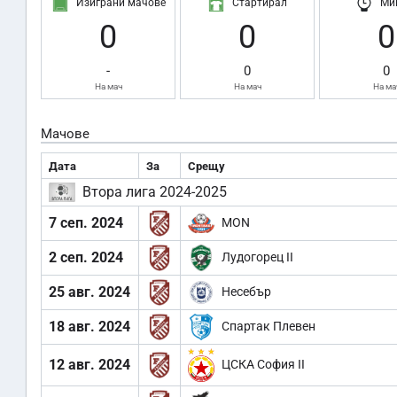
Изиграни мачове
Стартирал
Ми
0
0
0
-
0
0
На мач
На мач
На ма
Мачове
Дата
За
Срещу
Втора лига 2024-2025
7 сеп. 2024
MON
2 сеп. 2024
Лудогорец II
25 авг. 2024
Несебър
18 авг. 2024
Спартак Плевен
12 авг. 2024
ЦСКА София II