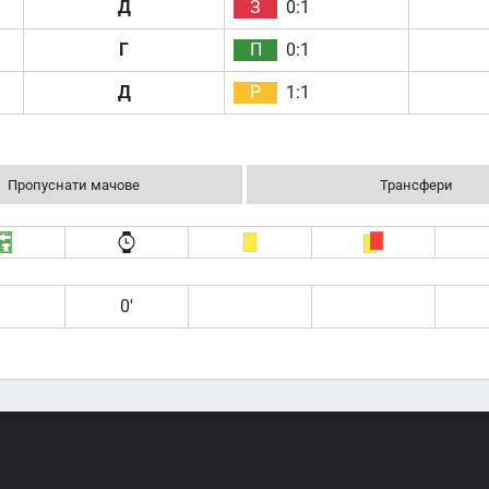
Д
З
0:1
Г
П
0:1
Д
Р
1:1
Пропуснати мачове
Трансфери
0′