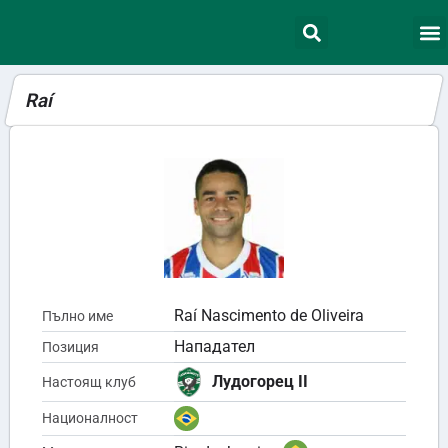
Raí
Raí Nascimento de Oliveira
Пълно име
Нападател
Позиция
Лудогорец II
Настоящ клуб
Националност