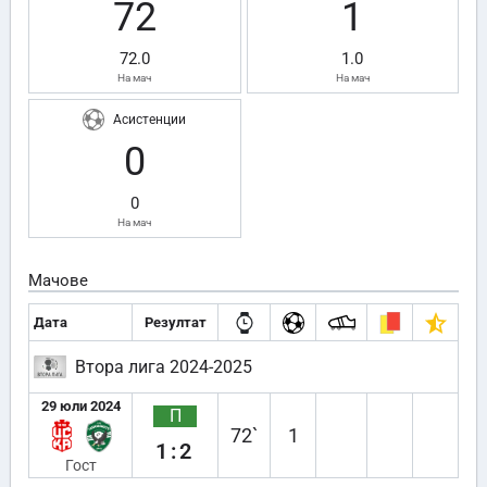
72
1
72.0
1.0
На мач
На мач
Асистенции
0
0
На мач
Мачове
Дата
Резултат
Втора лига 2024-2025
29 юли 2024
П
72`
1
1:2
Гост