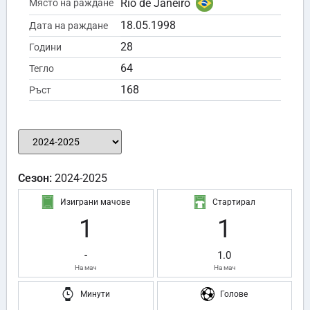
Rio de Janeiro
Място на раждане
18.05.1998
Дата на раждане
28
Години
64
Тегло
168
Ръст
Сезон:
2024-2025
Изиграни мачове
Стартирал
1
1
-
1.0
На мач
На мач
Минути
Голове