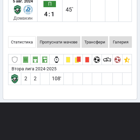
5 авг. 2024
П
45`
4:1
Домакин
Статистика
Пропуснати мачове
Трансфери
Галерия
Втора лига 2024-2025
2
2
108′