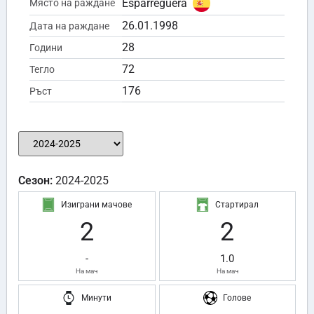
Esparreguera
Място на раждане
26.01.1998
Дата на раждане
28
Години
72
Тегло
176
Ръст
Сезон:
2024-2025
Изиграни мачове
Стартирал
2
2
-
1.0
На мач
На мач
Минути
Голове