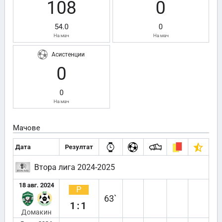
108
0
54.0
0
На мач
На мач
Асистенции
0
0
На мач
Мачове
Дата
Резултат
Втора лига 2024-2025
18 авг. 2024
Р
63`
1:1
Домакин