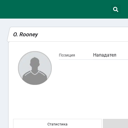
O. Rooney
Нападател
Позиция
Статистика