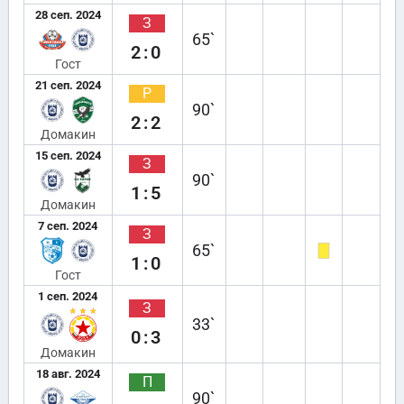
28 сеп. 2024
З
65`
2:0
Гост
21 сеп. 2024
Р
90`
2:2
Домакин
15 сеп. 2024
З
90`
1:5
Домакин
7 сеп. 2024
З
65`
1:0
Гост
1 сеп. 2024
З
33`
0:3
Домакин
18 авг. 2024
П
90`