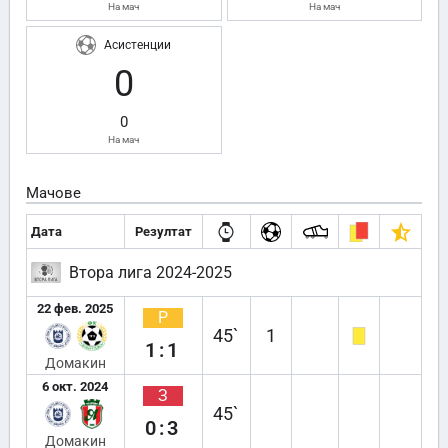
На мач
На мач
Асистенции
0
0
На мач
Мачове
Дата
Резултат
Втора лига 2024-2025
22 фев. 2025
Р
45`
1
1:1
Домакин
6 окт. 2024
З
45`
0:3
Домакин