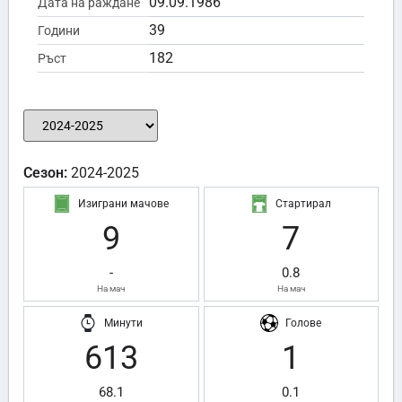
09.09.1986
Дата на раждане
39
Години
182
Ръст
Сезон:
2024-2025
Изиграни мачове
Стартирал
9
7
-
0.8
На мач
На мач
Минути
Голове
613
1
68.1
0.1