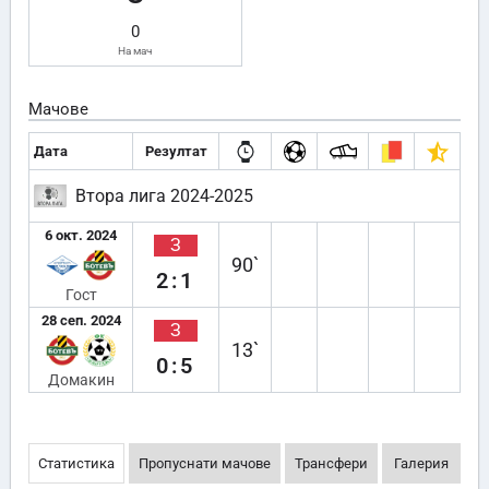
0
На мач
Мачове
Дата
Резултат
Втора лига 2024-2025
6 окт. 2024
З
90`
2:1
Гост
28 сеп. 2024
З
13`
0:5
Домакин
Статистика
Пропуснати мачове
Трансфери
Галерия