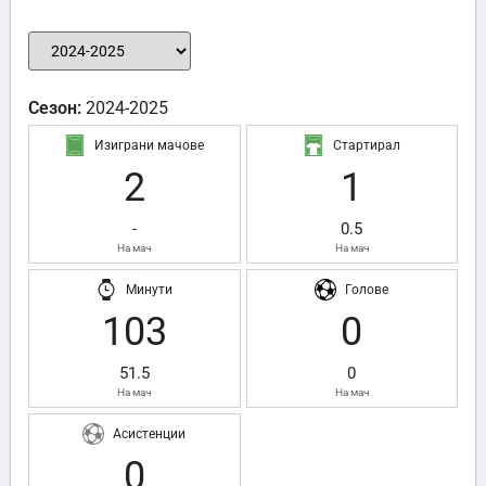
Сезон:
2024-2025
Изиграни мачове
Стартирал
2
1
-
0.5
На мач
На мач
Минути
Голове
103
0
51.5
0
На мач
На мач
Асистенции
0