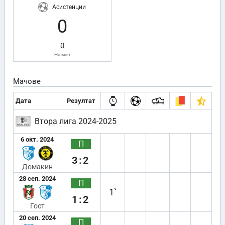
Асистенции
0
0
На мач
Мачове
Дата
Резултат
Втора лига 2024-2025
6 окт. 2024
П
3:2
Домакин
28 сеп. 2024
П
1`
1:2
Гост
20 сеп. 2024
П