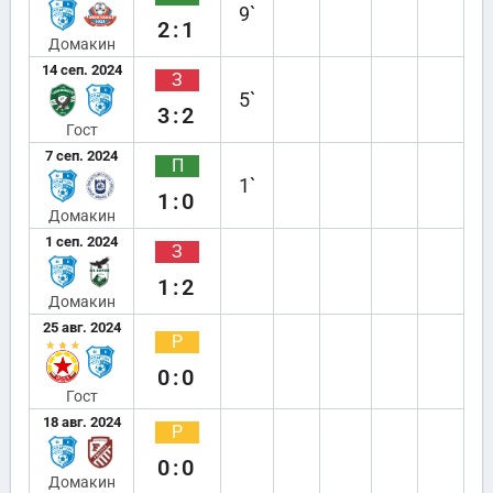
9`
2:1
Домакин
14 сеп. 2024
З
5`
3:2
Гост
7 сеп. 2024
П
1`
1:0
Домакин
1 сеп. 2024
З
1:2
Домакин
25 авг. 2024
Р
0:0
Гост
18 авг. 2024
Р
0:0
Домакин