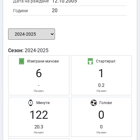
12.10.2005
Дата на раждане
20
Години
Сезон:
2024-2025
Изиграни мачове
Стартирал
6
1
-
0.2
На мач
На мач
Минути
Голове
122
0
20.3
0
На мач
На мач