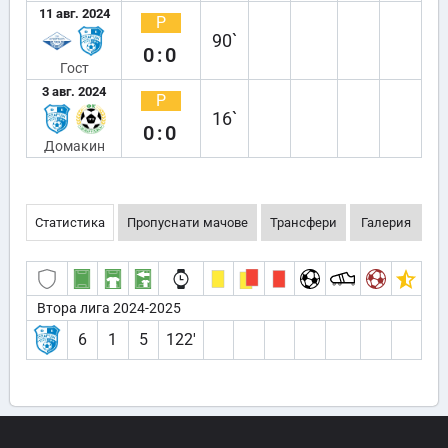
11 авг. 2024
Р
90`
0:0
Гост
3 авг. 2024
Р
16`
0:0
Домакин
Статистика
Пропуснати мачове
Трансфери
Галерия
Втора лига 2024-2025
6
1
5
122′