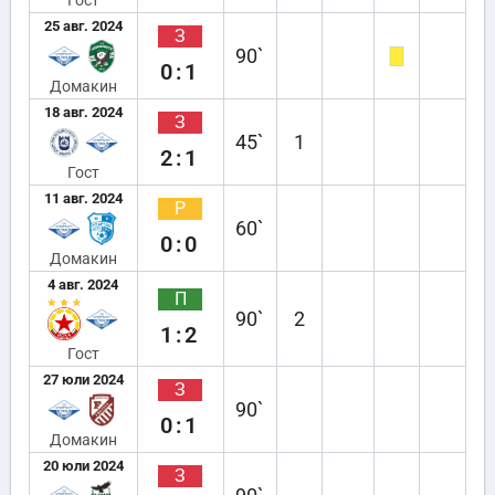
Гост
25 авг. 2024
З
90`
0:1
Домакин
18 авг. 2024
З
45`
1
2:1
Гост
11 авг. 2024
Р
60`
0:0
Домакин
4 авг. 2024
П
90`
2
1:2
Гост
27 юли 2024
З
90`
0:1
Домакин
20 юли 2024
З