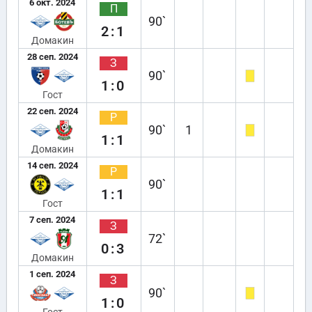
6 окт. 2024
П
90`
2:1
Домакин
28 сеп. 2024
З
90`
1:0
Гост
22 сеп. 2024
Р
90`
1
1:1
Домакин
14 сеп. 2024
Р
90`
1:1
Гост
7 сеп. 2024
З
72`
0:3
Домакин
1 сеп. 2024
З
90`
1:0