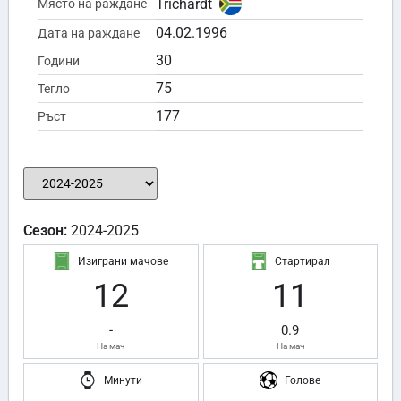
Trichardt
Място на раждане
04.02.1996
Дата на раждане
30
Години
75
Тегло
177
Ръст
Сезон:
2024-2025
Изиграни мачове
Стартирал
12
11
-
0.9
На мач
На мач
Минути
Голове