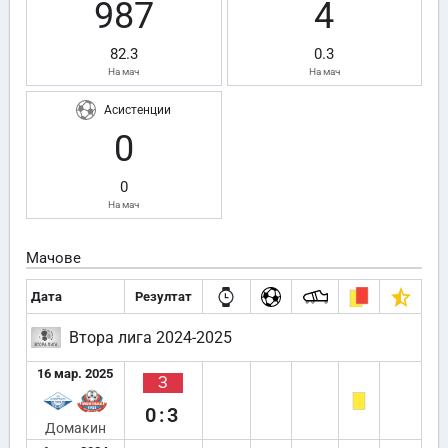
987
4
82.3
0.3
На мач
На мач
Асистенции
0
0
На мач
Мачове
Дата
Резултат
Втора лига 2024-2025
16 мар. 2025
З
0:3
Домакин