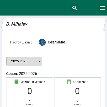
D. Mihalev
Севлиево
Настоящ клуб
Сезон:
2025-2026
Изиграни мачове
Стартирал
0
0
-
0
На мач
На мач