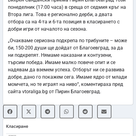
понеделник (17:00 часа) в среща от седмия кръг на
Втора лига. Това е регионално дерби, а двата
отбора са на 4-та и 6-та позиция в класирането с
добри игри от началото на сезона.
„Очакваме сериозна подкрепа по трибуните – може
би, 150-200 души ще дойдат от Благоевград, за да
ни подкрепят. Нямаме наказани и контузени,
търсим победа. Имаме малко повече опит и се
надявам да вземем успеха. Отборът ни се развива
добре, дано го покажем сега. Имаме ядро от млади
момчета, но те играят на ниво“, коментираха пред
сайта vtoraliga.bg от Пирин Благоевград.
Класиране