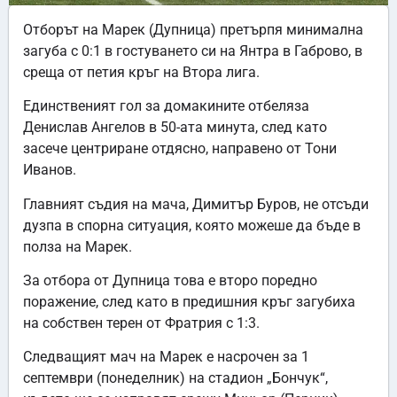
Отборът на Марек (Дупница) претърпя минимална
загуба с 0:1 в гостуването си на Янтра в Габрово, в
среща от петия кръг на Втора лига.
Единственият гол за домакините отбеляза
Денислав Ангелов в 50-ата минута, след като
засече центриране отдясно, направено от Тони
Иванов.
Главният съдия на мача, Димитър Буров, не отсъди
дузпа в спорна ситуация, която можеше да бъде в
полза на Марек.
За отбора от Дупница това е второ поредно
поражение, след като в предишния кръг загубиха
на собствен терен от Фратрия с 1:3.
Следващият мач на Марек е насрочен за 1
септември (понеделник) на стадион „Бончук“,