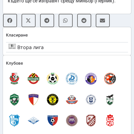
където ще се изправят срещу Миньор (Перник).
Класиране
Втора лига
Клубове