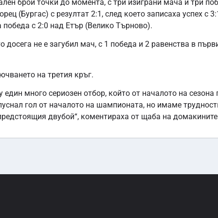
лен брой точки до момента, с три изиграни мача и три поб
рец (Бургас) с резултат 2:1, след което записаха успех с 3
 победа с 2:0 над Етър (Велико Търново).
о досега не е загубил мач, с 1 победа и 2 равенства в първ
ючването на третия кръг.
 един много сериозен отбор, който от началото на сезона
опуснал гол от началото на шампионата, но имаме трудност
предстоящия двубой“, коментираха от щаба на домакините