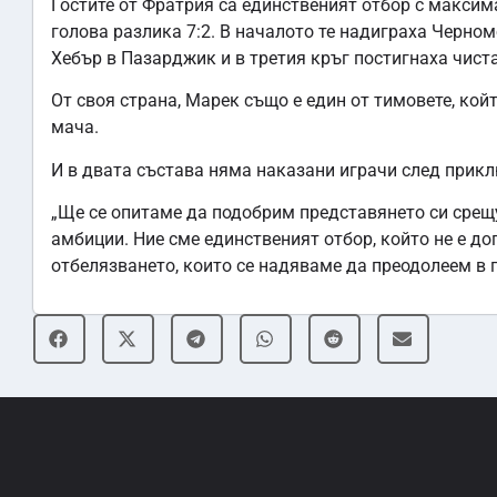
Гостите от Фратрия са единственият отбор с максима
голова разлика 7:2. В началото те надиграха Черномо
Хебър в Пазарджик и в третия кръг постигнаха чиста
От своя страна, Марек също е един от тимовете, койт
мача.
И в двата състава няма наказани играчи след прикл
„Ще се опитаме да подобрим представянето си срещу
амбиции. Ние сме единственият отбор, който не е д
отбелязването, които се надяваме да преодолеем в 