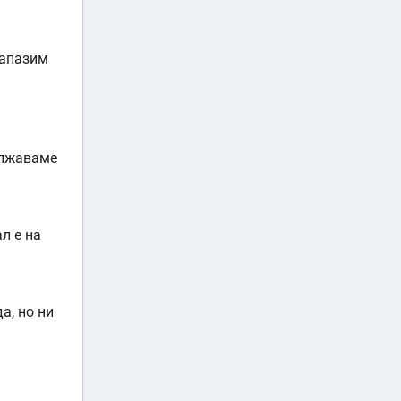
запазим
ължаваме
л е на
а, но ни