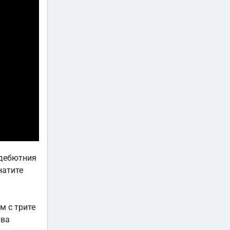
 дебютния
натите
м с трите
ива