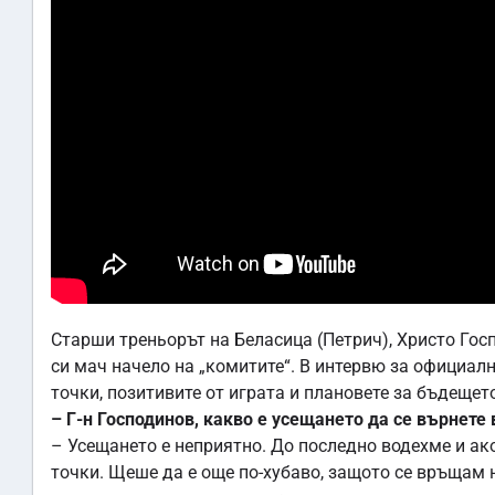
Старши треньорът на Беласица (Петрич), Христо Го
си мач начело на „комитите“. В интервю за официални
точки, позитивите от играта и плановете за бъдещет
– Г-н Господинов, какво е усещането да се върнете
– Усещането е неприятно. До последно водехме и ако
точки. Щеше да е още по-хубаво, защото се връщам 