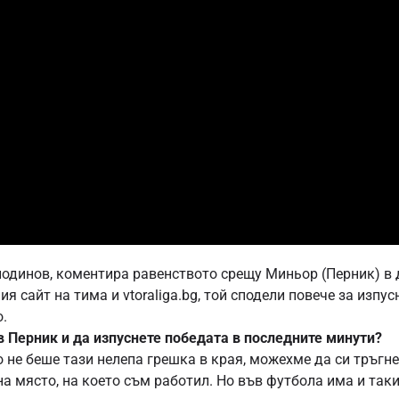
сподинов, коментира равенството срещу Миньор (Перник) в
я сайт на тима и vtoraliga.bg, той сподели повече за изпус
о.
 в Перник и да изпуснете победата в последните минути?
 не беше тази нелепа грешка в края, можехме да си тръгне
на място, на което съм работил. Но във футбола има и так