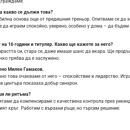
дграждаме.
На какво се дължи това?
абилна основа още от предишния треньор. Опитваме се да 
 да играем спокойно, уверено, особено у дома – да бъдем
на 16 години и титуляр. Какво ще кажете за него?
зрастта си, стара се, даже имаше шанс да вкара. Ще прод
чко трябва да е заслужено.
бено Милен Гамаков.
но това очакваме от него – спокойствие и лидерство. Игра
 в центъра показаха добър синхрон.
ши ли ритъма?
питаме да компенсираме с качествена контрола през уикенд
тият кръг. Работим с вързани ръце, но търсим решение.