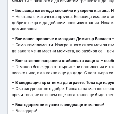
моменти – важното е да изчистим грешките и да на
– Беласица изглежда спокойно и уверено в атака. 
– Не става с магическа пръчка. Беласица имаше ст
добрите неща и да добавим нови изисквания. Искаме
доминиращи.
– Внимание привлече и младият Димитър Василев – 
– Само комплименти. Изигра много силен мач за въ
да залагаме на местни момчета, но разбира се – вси
– Впечатление направи и стабилната защита – осо
– Гамаков беше едно от първите ни попълнения и точ
високо ниво, има какво още да даде. С партньора си
– В следващия кръг няма да играете. Това ще нару
– Със сигурност не е добре. Липсата на мач ще се о
пречи това, че не знаем още кога точно ще бъде тре
– Благодарим ви и успех в следващите мачове!
– Благодаря!