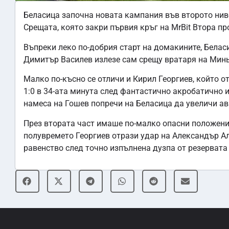
Беласица започна новата кампания във второто ниво
Срещата, която закри първия кръг на MrBit Втора пр
Въпреки леко по-добрия старт на домакините, Беласи
Димитър Василев излезе сам срещу вратаря на Миньо
Малко по-късно се отличи и Кирил Георгиев, който о
1:0 в 34-ата минута след фантастично акробатично 
намеса на Гошев попречи на Беласица да увеличи ав
През втората част имаше по-малко опасни положения
полувремето Георгиев отрази удар на Александър Ал
равенство след точно изпълнена дузпа от резервата