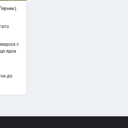
Перник).
гато
оведоха с
ще една
гна до