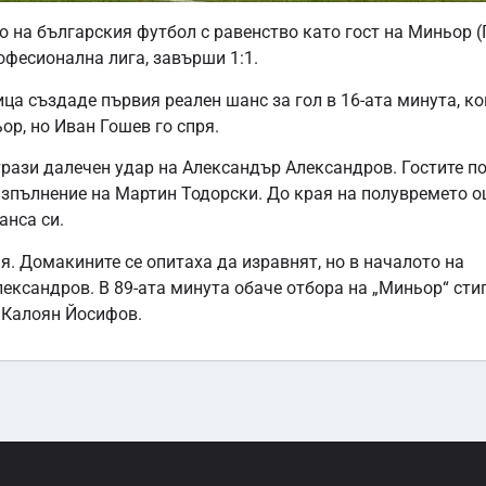
 на българския футбол с равенство като гост на Миньор (
офесионална лига, завърши 1:1.
ца създаде първия реален шанс за гол в 16-ата минута, ко
р, но Иван Гошев го спря.
трази далечен удар на Александър Александров. Гостите п
изпълнение на Мартин Тодорски. До края на полувремето о
анса си.
. Домакините се опитаха да изравнят, но в началото на
ександров. В 89-ата минута обаче отбора на „Миньор“ сти
 Калоян Йосифов.