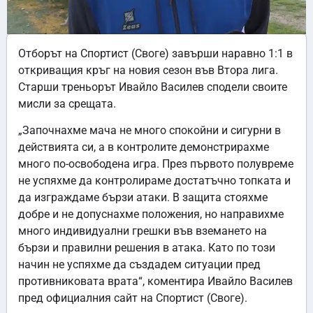
Отборът на Спортист (Своге) завърши наравно 1:1 в
откриващия кръг на новия сезон във Втора лига.
Старши треньорът Ивайло Василев сподели своите
мисли за срещата.
„Започнахме мача не много спокойни и сигурни в
действията си, а в контролите демонстрирахме
много по-освободена игра. През първото полувреме
не успяхме да контролираме достатъчно топката и
да изграждаме бързи атаки. В защита стояхме
добре и не допуснахме положения, но направихме
много индивидуални грешки във вземането на
бързи и правилни решения в атака. Като по този
начин не успяхме да създадем ситуации пред
противниковата врата“, коментира Ивайло Василев
пред официалния сайт на Спортист (Своге).