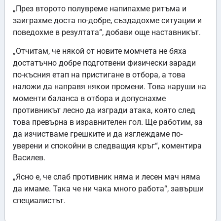
„През второто полувреме напипахме ритъма и
заиграхме доста по-добре, създадохме ситуации и
поведохме в резултата“, добави още наставникът.
„Отчитам, че някой от новите момчета не бяха
достатъчно добре подготвени физически заради
по-късния етап на пристигане в отбора, а това
наложи да направя някои промени. Това наруши на
моменти баланса в отбора и допуснахме
противникът лесно да изгради атака, която след
това превърна в изравнителен гол. Ще работим, за
да изчистваме грешките и да изглеждаме по-
уверени и спокойни в следващия кръг“, коментира
Василев.
„Ясно е, че слаб противник няма и лесен мач няма
да имаме. Така че ни чака много работа“, завърши
специалистът.