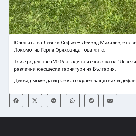
Юношата на Левски София – Дейвид Михалев, е поре
Локомотив Горна Оряховица това лято.
Той е роден през 2006-а година и е юноша на “Левск
различни юношески гарнитури на България.
Дейвид може да играе като краен защитник и дефан