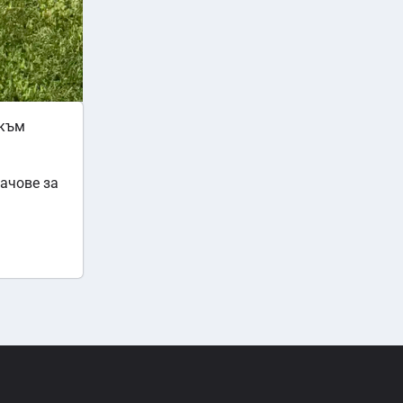
 към
мачове за