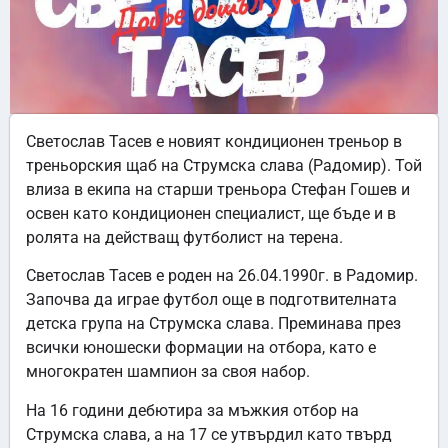
Светослав Тасев е новият кондиционен треньор в
треньорския щаб на Струмска слава (Радомир). Той
влиза в екипа на старши треньора Стефан Гошев и
освен като кондиционен специалист, ще бъде и в
ролята на действащ футболист на терена.
Светослав Тасев е роден на 26.04.1990г. в Радомир.
Започва да играе футбол още в подготвителната
детска група на Струмска слава. Преминава през
всички юношески формации на отбора, като е
многократен шампион за своя набор.
На 16 години дебютира за мъжкия отбор на
Струмска слава, а на 17 се утвърдил като твърд