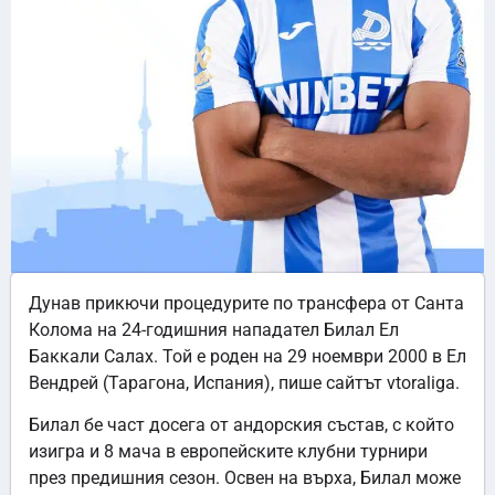
Дунав прикючи процедурите по трансфера от Санта
Колома на 24-годишния нападател Билал Ел
Баккали Салах. Той е роден на 29 ноември 2000 в Ел
Вендрей (Тарагона, Испания), пише сайтът vtoraliga.
Билал бе част досега от андорския състав, с който
изигра и 8 мача в европейските клубни турнири
през предишния сезон. Освен на върха, Билал може