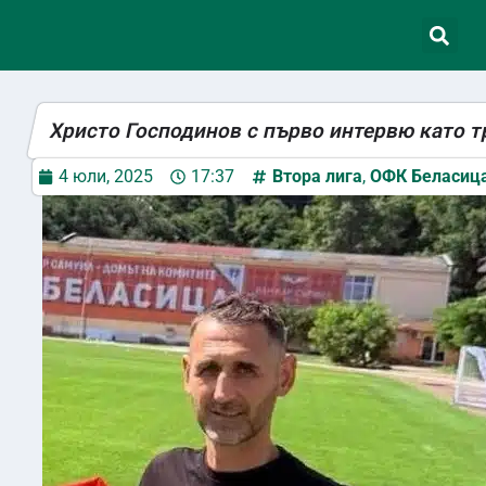
Христо Господинов с първо интервю като т
4 юли, 2025
17:37
Втора лига
,
ОФК Беласиц