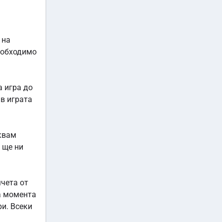
 на
необходимо
а игра до
 в играта
аквам
 ще ни
мчета от
за момента
ри. Всеки