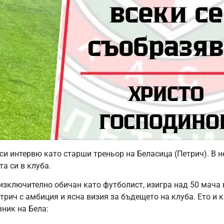
и интервю като старши треньор на Беласица (Петрич). В н
а си в клуба.
изключително обичан като футболист, изигра над 50 мача в
етрич с амбиция и ясна визия за бъдещето на клуба. Ето и 
вник на Бела: