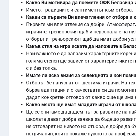
Какво Ви мотивира да поемете ОФК Беласица 
Името, традициите и сантиментът към отбора.
Какви са първите Ви впечатления от отбора и 
Първите ми впечатления са добри. Атмосферата
играчите, треньорския щаб и персонала е на ну
отборът и треньорският щаб да имат добри усл
Какъв стил на игра искате да наложите в Бела
Най-важното е да запазим характерните корени
голяма степен ще зависи от характеристиките н
с и без топка.
Имате ли ясна визия за селекцията и кои пози
Отборът бе напуснат от шестима играчи. На те
бърза адаптация и с качествата си да помогнат
дадат конкретен отговор от какво още ще има 
Какво място ще имат младите играчи от школа
Ще се опитаме да дадем път за развитие на на
школата дават добра заявка за бъдещо развитие
не отговарят на нивото на отбора, е добре да 
петричанин, който покаже нужното за професио