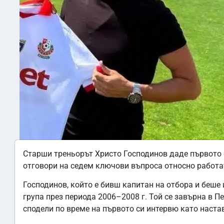
Старши треньорът Христо Господинов даде първото с
отговори на седем ключови въпроса относно работат
Господинов, който е бивш капитан на отбора и беше 
група през периода 2006–2008 г. Той се завърна в П
сподели по време на първото си интервю като наста