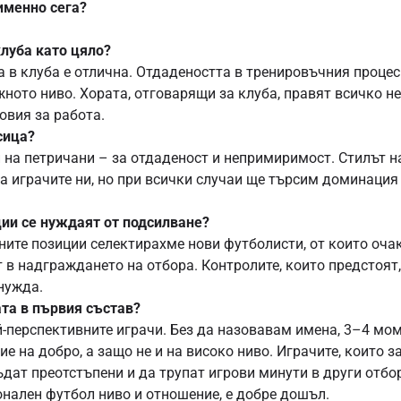
именно сега?
клуба като цяло?
 в клуба е отлична. Отдадеността в тренировъчния процес
жното ниво. Хората, отговарящи за клуба, правят всичко 
овия за работа.
сица?
 на петричани – за отдаденост и непримиримост. Стилът н
а играчите ни, но при всички случаи ще търсим доминация
ции се нуждаят от подсилване?
хните позиции селектирахме нови футболисти, от които оч
 в надграждането на отбора. Контролите, които предстоят,
нужда.
та в първия състав?
й-перспективните играчи. Без да назовавам имена, 3–4 мо
 на добро, а защо не и на високо ниво. Играчите, които 
бъдат преотстъпени и да трупат игрови минути в други отбо
нален футбол ниво и отношение, е добре дошъл.