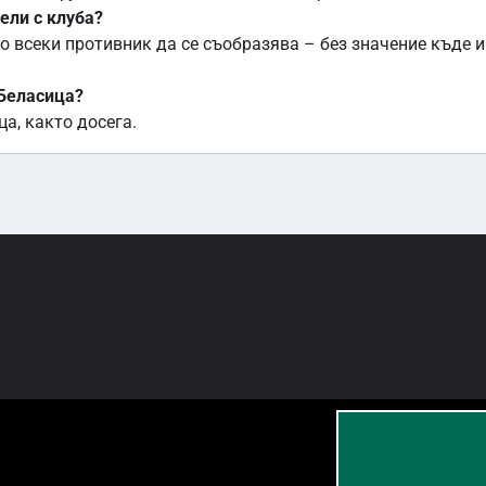
ели с клуба?
о всеки противник да се съобразява – без значение къде 
 Беласица?
а, както досега.