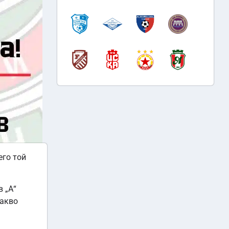
его той
 „А“
какво