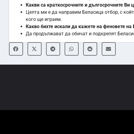
Какви са краткосрочните и дългосрочните Ви ц
Целта ми е да направим Беласица отбор, с койт
кого ще играем.
Какво бихте искали да кажете на феновете на
Да продължават да обичат и подкрепят Беласиц