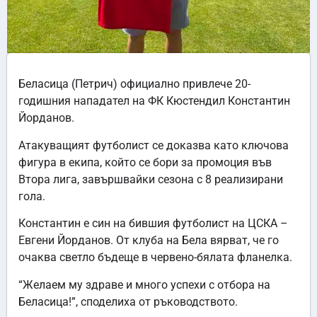
Беласица (Петрич) официално привлече 20-
годишния нападател на ФК Кюстендил Константин
Йорданов.
Атакуващият футболист се доказва като ключова
фигура в екипа, който се бори за промоция във
Втора лига, завършвайки сезона с 8 реализирани
гола.
Константин е син на бившия футболист на ЦСКА –
Евгени Йорданов. От клуба на Бела вярват, че го
очаква светло бъдеще в червено-бялата фланелка.
“Желаем му здраве и много успехи с отбора на
Беласица!”, споделиха от ръководството.