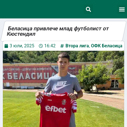
Беласица привлече млад футболист от
Кюстендил
3 юли, 2025
16:42
Втора лига
,
ОФК Беласица