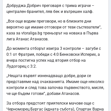
Добруджа Добрич преговаря с трима играчи –
централен бранител, ляв бек и вътрешен халф.
„Все още водим преговори, но в близките дни
вероятно ще имаме отговори от тези състезатели“,
каза за vtoraliga.bg треньорът на новака в Първа
лига Атанас Атанасов.
До момента отборът изигра 3 контроли – загуби с
0:1 от Фратрия, победи с 4:0 Бенковски Исперих, а
вчера постигна успех над втория отбор на
Лудогорец с 3:2.
„Нещата вървят изненадващо добре, дори се
представяме над очакванията. Имаме още няколко
контроли и след това започва първенството, мисля,
че ще бъдем готови“, добави Атанасов.
За отбора предстоят приятелски мачове още с
Черноморец Бургас (идната събота), Спартак Варна