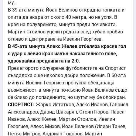
му.
В 39-ата минута Йоан Велинов открадна топката и
опита да вкара от около 40 метра, но не успя. В
края на полувремето, минута преди почивката,
Мартин Стоилов уцели гредата след хубав пробив
отляво и центриране на Ивелин Георгиев.
В 45-ата минута Алекс Желев отбеляза красив гол
с удар с левия крак извън наказателното поле,
удвоявайки преднината на 2:0.
През второто полувреме футболистите на Спортист
създадоха още няколко добри положения. В 60-ата
минута Ивелин Георгиев пропусна обещаваща
възможност, а минута по-късно Йоан Велинов също
бе близо до попадението, но шутът му бе блокиран.
СПОРТИСТ:
Жарко Истатков, Алекс Иванов, Габриел
Александров, Давид Шакарян, Стоян Гюров, Павел
Иванов, Алекс Желев, Мартин Стоилов, Ивелин
Георгиев, Алекс Михов, Йоан Велинов (Илиан Танев,
Петьо Митров, Андриан Тодоров, Мартин