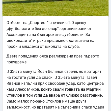
Отборът на „Спортист“ спечели с 2:0 срещу
„футболистите без договор“, организирани от
Асоциацията на българските футболисти. За
„шоколадите“ играха предимно състезатели на
проби и младежи от школата на клуба.
Двете попадения бяха реализирани през първото
полувреме.
В 33-ата минута Йоан Велинов стреля, но вратарят
на гостите успя да спаси. В 35-ата минута Павел
Иванов изпълни пряк свободен удар, като центрира
към Алекс Михов,
който свали топката на Мартин
Стоилов и той успя да вкара от близко разстояние.
Само малко по-рано Стоилов имаше друга
възможност, но вратарят на съперника спаси удара