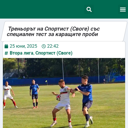
Треньорът на Спортист (Своге) със
специален тест за каращите проби
25 юни, 2025
22:42
Втора лига
,
Спортист (Своге)