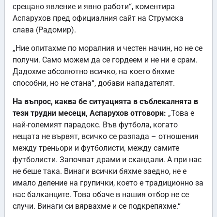
срещано явление и явно работи“, коментира
Аспарухов пред официалния сайт на Струмска
слава (Радомир).
„Ние опитахме по моралния и честен начин, но не се
получи. Само можем да се гордеем и не ни е срам.
Дадохме абсолютно всичко, на което бяхме
способни, но не стана“, добави нападателят.
На въпрос, каква бе ситуацията в съблекалнята в
тези трудни месеци, Аспарухов отговори:
„Това е
най-големият парадокс. Във футбола, когато
нещата не вървят, всичко се разпада – отношения
между треньори и футболисти, между самите
футболисти. Започват драми и скандали. А при нас
не беше така. Винаги всички бяхме заедно, не е
имало деление на групички, което е традиционно за
нас балканците. Това обаче в нашия отбор не се
случи. Винаги си вярвахме и се подкрепяхме.“