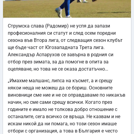
Струмска слава (Радомир) не успя да запази
професионалния си статут и след осем поредни
сезона във Втора лига, от следващия сезон клубът
ще бъде част от Югозападната Трета лига.
Александър Аспарухов се завърна в родния си
отбор през зимата, за да помогне в опита за
оцеляване, но това не се оказа достатъчно…
„Имахме малшанс, липса на късмет, а и срещу
някои неща не можеш да се бориш. Основните
виновници сме ние и не се оправдаваме по никакъв
начин, но сме сами срещу всички. Когато през
годините е имало не толкова добро отношение с
останалите, сега всичко се връща. Не казвам и не
искам никой да ни помага, но този сезон имаше
отбори с организация, а това в България е често