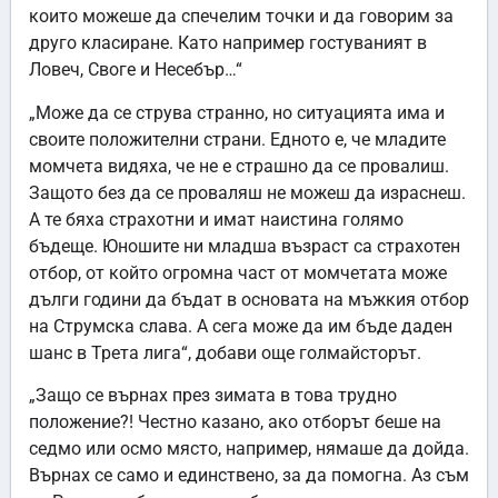
които можеше да спечелим точки и да говорим за
друго класиране. Като например гостуваният в
Ловеч, Своге и Несебър…“
„Може да се струва странно, но ситуацията има и
своите положителни страни. Едното е, че младите
момчета видяха, че не е страшно да се провалиш.
Защото без да се проваляш не можеш да израснеш.
А те бяха страхотни и имат наистина голямо
бъдеще. Юношите ни младша възраст са страхотен
отбор, от който огромна част от момчетата може
дълги години да бъдат в основата на мъжкия отбор
на Струмска слава. А сега може да им бъде даден
шанс в Трета лига“, добави още голмайсторът.
„Защо се върнах през зимата в това трудно
положение?! Честно казано, ако отборът беше на
седмо или осмо място, например, нямаше да дойда.
Върнах се само и единствено, за да помогна. Аз съм