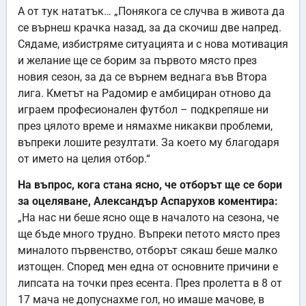
А от тук нататък… „Понякога се случва в живота да
се върнеш крачка назад, за да скочиш две напред.
Сядаме, избистряме ситуацията и с нова мотивация
и желание ще се борим за първото място през
новия сезон, за да се върнем веднага във Втора
лига. Кметът на Радомир е амбициран отново да
играем професионален футбол – подкрепяше ни
през цялото време и нямахме никакви проблеми,
въпреки лошите резултати. За което му благодаря
от името на целия отбор.“
На въпрос, кога стана ясно, че отборът ще се бори
за оцеляване, Александър Аспарухов коментира:
„На нас ни беше ясно още в началото на сезона, че
ще бъде много трудно. Въпреки петото място през
миналото първенство, отборът сякаш беше малко
изтощен. Според мен една от основните причини е
липсата на точки през есента. През пролетта в 8 от
17 мача не допуснахме гол, но имаше мачове, в