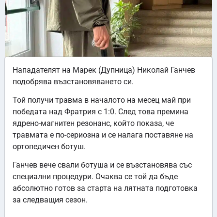
Нападателят на Марек (Дупница) Николай Ганчев
подобрява възстановяването си.
Той получи травма в началото на месец май при
победата над Фратрия с 1:0. След това премина
ядрено-магнитен резонанс, който показа, че
травмата е по-сериозна и се налага поставяне на
ортопедичен ботуш.
Ганчев вече свали ботуша и се възстановява със
специални процедури. Очаква се той да бъде
абсолютно готов за старта на лятната подготовка
за следващия сезон.