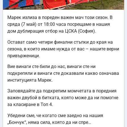
Марек излиза в пореден важен мач този сезон. В
сряда (7 май) от 18:00 часа посрещаме в нашия
дом дублиращия отбор на ЦСКА (София).
Остават само четири финални стъпки до края на
сезона, в които имаме нужда от вас – нашите верни
привърженици.
Вие винаги сте били до нас, винаги сте ни
подкрепяли и винаги сте доказвали какво означава
институцията Марек.
Заповядайте да подкрепим момчетата в поредния
важен двубой в битката, която може да ни помогне
за класиране в Топ 4.
Убедени сме, че когато сме заедно на нашия
„Бончук“, няма сила, която да ни спре…