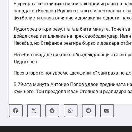
В срещата се отличиха някои ключови играчи на ра
нападател Еверсон Родригес, както и централните з
футболисти оказа влияние и домакините достигнаха 
Лудогорец откри резултата в 6-ата минута. Точен з
дойде след изпълнение на пряк свободен удар. Иван
Несебър, но Стефанов реагира бързо и довкара отбит
Несебър създаде няколко обнадеждаващи атаки през
Лудогорец.
През второто полувреме „делфините“ заиграха по-доб
В 79-ата минута Антонио Попов удвои преднината на 
към него. Той преодоля Иван Стоянов и реализира за