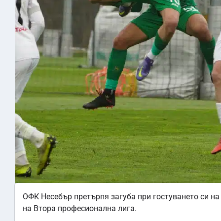
ОФК Несебър претърпя загуба при гостуването си на
на Втора професионална лига.