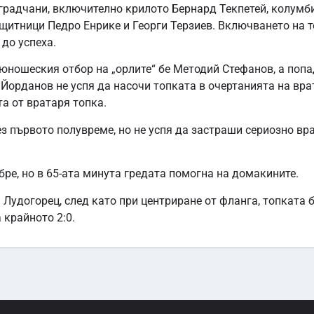
зградчани, включително крилото Бернард Текпетей, колумб
ащитници Педро Енрике и Георги Терзиев. Включването на т
до успеха.
а юношеския отбор на „орлите“ бе Методий Стефанов, а поп
 Йорданов не успя да насочи топката в очертанията на вра
а от вратаря топка.
 първото полувреме, но не успя да застраши сериозно вр
ре, но в 65-ата минута гредата помогна на домакините.
Лудогорец, след като при центриране от фланга, топката 
 крайното 2:0.