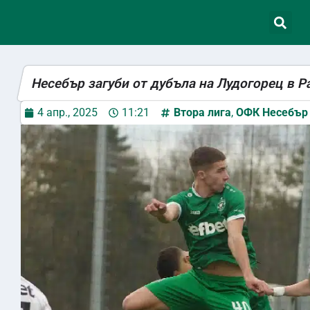
Несебър загуби от дубъла на Лудогорец в Р
4 апр., 2025
11:21
Втора лига
,
ОФК Несебър