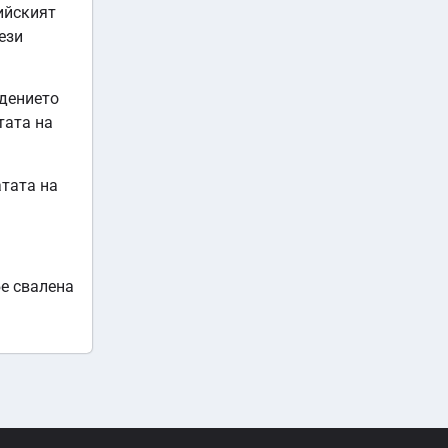
ийският
ези
адението
тата на
атата на
бе свалена