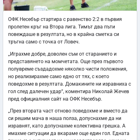
ОФК Несебър стартира с равенство 2:2 в първия
пролетен кръг на Втора лига. Тимът два пъти
повеждаше в резултата, но в крайна сметка си
тръгна само с точка от Ловеч.
„Играхме добре, доволен съм от старанието и
представянето на момчетата. Още през първото
полувреме създадохме няколко чисти положения,
но реализирахме само едно от тях, с което
поведохме в резултата. Домакините ни изравниха с
гол след далечен удар“, коментира Николай Жечев
пред официалния сайт на ОФК Несебър.
„През втората част отново поведохме и вместо да
си решим мача в наша полза, допуснахме да ни
изравнят, като допуснахме колективна грешка. А
имахме ситуации да вкараме още един гол. Едната