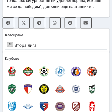
точка със сигурност не ни удовлетворява, искаше
ми се да победим“, допълни още наставникът.
Класиране
Втора лига
Клубове