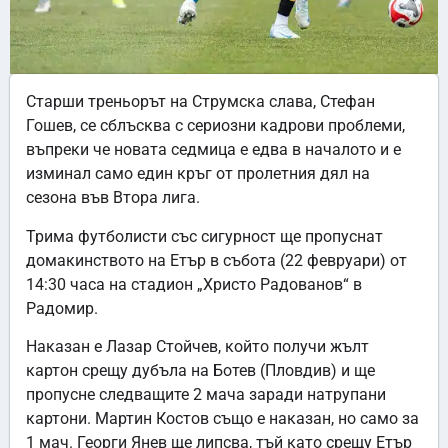
Старши треньорът на Струмска слава, Стефан
Гошев, се сблъсква с сериозни кадрови проблеми,
въпреки че новата седмица е едва в началото и е
изминал само един кръг от пролетния дял на
сезона във Втора лига.
Трима футболисти със сигурност ще пропуснат
домакинството на Етър в събота (22 февруари) от
14:30 часа на стадион „Христо Радованов“ в
Радомир.
Наказан е Лазар Стойчев, който получи жълт
картон срещу дубъла на Ботев (Пловдив) и ще
пропусне следващите 2 мача заради натрупани
картони. Мартин Костов също е наказан, но само за
1 мач. Георги Янев ще липсва, тъй като срещу Етър