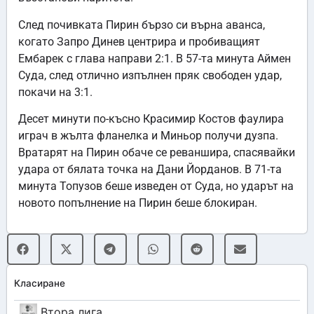
След почивката Пирин бързо си върна аванса,
когато Запро Динев центрира и пробиващият
Ембарек с глава направи 2:1. В 57-та минута Аймен
Суда, след отлично изпълнен пряк свободен удар,
покачи на 3:1.
Десет минути по-късно Красимир Костов фаулира
играч в жълта фланелка и Миньор получи дузпа.
Вратарят на Пирин обаче се реваншира, спасявайки
удара от бялата точка на Дани Йорданов. В 71-та
минута Топузов беше изведен от Суда, но ударът на
новото попълнение на Пирин беше блокиран.
Класиране
Втора лига