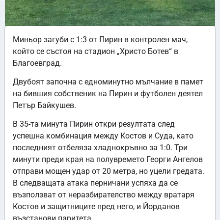
Миньор загуби с 1:3 от Пирин в контролен мач,
който се състоя на стадион „Христо Ботев“ в
Благоевград.
Двубоят започна с едноминутно мълчание в памет
на бившия собственик на Пирин и футболен деятел
Петър Байкушев.
В 35-та минута Пирин откри резултата след
успешна комбинация между Костов и Суда, като
последният отбеляза хладнокръвно за 1:0. Три
минути преди края на полувремето Георги Ангелов
отправи мощен удар от 20 метра, но уцели гредата.
В следващата атака перничани успяха да се
възползват от неразбирателство между вратаря
Костов и защитниците пред него, и Йорданов
възстанови паритета.