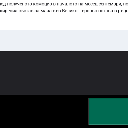
след полученото комоцио в началото на месец септември, п
ширения състав за мача във Велико Търново остава в ръце