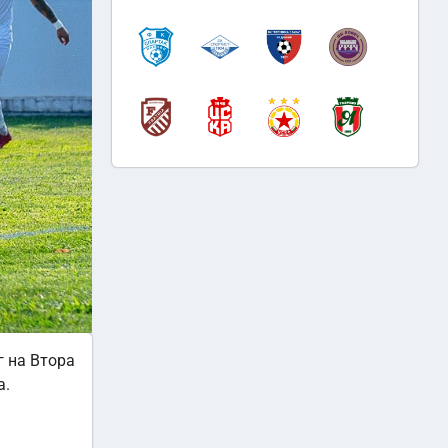
г на Втора
а.