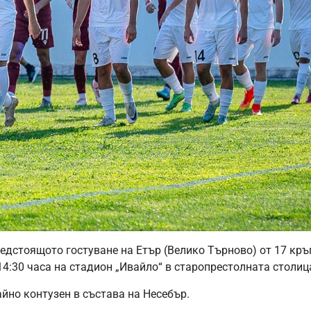
редстоящото гостуване на Етър (Велико Търново) от 17 кръ
 14:30 часа на стадион „Ивайло“ в старопрестолната столиц
йно контузен в състава на Несебър.